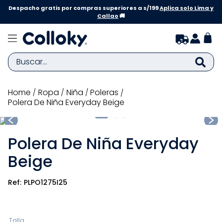
Despacho gratis por compras superiores a s/199
Aplica solo Lima y
Callao
🚚
Buscar...
TÉRMINOS MÁS BUSCADOS
ropa
niña
poleras
Polera De Niña Everyday Beige
1
.
zapatillas niña
2
.
zapatillas niño
Polera De Niña Everyday
3
.
medias
Beige
4
.
sandalias
5
.
sandalias niña
PLPO1275I25
6
.
bebe
7
.
pijama
Talla