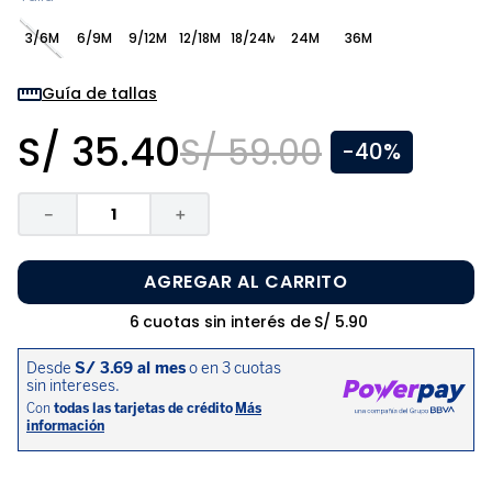
8
.
zapatos niña
3/6M
6/9M
9/12M
12/18M
18/24M
24M
36M
9
.
niño
10
.
sandalias niño
Guía de tallas
S/
35
.
40
S/
59
.
00
-
40%
－
＋
AGREGAR AL CARRITO
6
cuotas sin interés de
S/
5
.
90