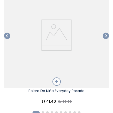
Talla
Polera De Niña Everyday Rosado
Elige una opción
S/
41
.
40
S/
69
.
00
COMPRAR