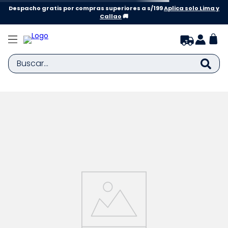
Despacho gratis por compras superiores a s/199
Aplica solo Lima y
Callao
🚚
Buscar...
TÉRMINOS MÁS BUSCADOS
1
.
zapatillas niña
2
.
zapatillas niño
3
.
medias
4
.
sandalias
5
.
sandalias niña
6
.
pijama
7
.
bebe