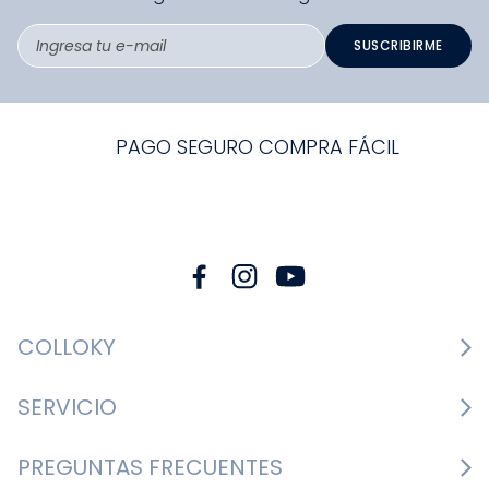
SUSCRIBIRME
PAGO SEGURO COMPRA FÁCIL
COLLOKY
Guía de tallas Zapatos
SERVICIO
Guía de tallas Ropa
Cambios y devoluciones
PREGUNTAS FRECUENTES
Guía de tallas Accesorios