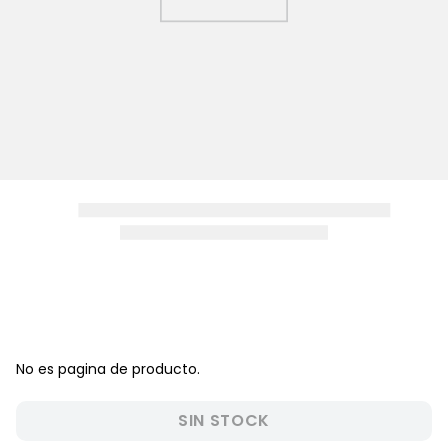
8
.
zapatos niña
9
.
disney
10
.
sandalias niño
No es pagina de producto.
SIN STOCK