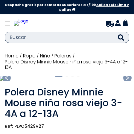
Despacho gratis por compras superiores a s/199
Aplica solo Lima y
Callao
🚚
Buscar...
TÉRMINOS MÁS BUSCADOS
ropa
niña
poleras
Polera Disney Minnie Mouse niña rosa viejo 3-4A a 12-
1
.
zapatillas niña
13A
2
.
zapatillas niño
3
.
medias
Polera Disney Minnie
4
.
sandalias
Mouse niña rosa viejo 3-
5
.
sandalias niña
4A a 12-13A
6
.
bebe
PLPO5429V27
7
.
pijama