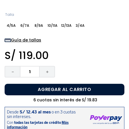
8
.
zapatos niña
9
.
niño
Talla
10
.
sandalias niño
4/5A
6/7A
8/9A
10/11A
12/13A
3/4A
Guía de tallas
S/
119
.
00
－
＋
AGREGAR AL CARRITO
6
cuotas sin interés de
S/
19
.
83