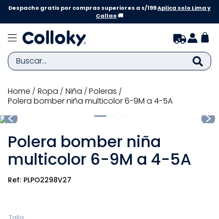
Despacho gratis por compras superiores a s/199
Aplica solo Lima y
Callao
🚚
Buscar...
TÉRMINOS MÁS BUSCADOS
ropa
niña
poleras
Polera bomber niña multicolor 6-9M a 4-5A
1
.
zapatillas niña
2
.
zapatillas niño
Polera bomber niña
3
.
medias
multicolor 6-9M a 4-5A
4
.
sandalias
5
.
sandalias niña
PLPO2298V27
6
.
bebe
7
.
disney
Talla