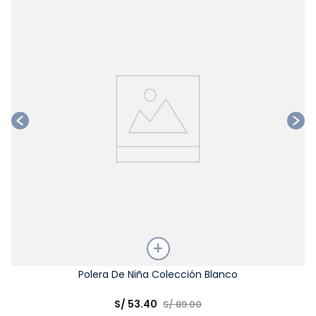
Ta
Talla
Polera De Niña Colección Blanco
Elige una opción
S/
53
.
40
S/
89
.
00