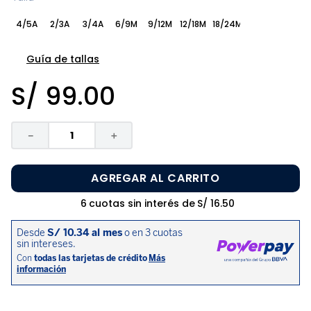
8
.
zapatos niña
4/5A
2/3A
3/4A
6/9M
9/12M
12/18M
18/24M
9
.
pijama
10
.
sandalias niño
Guía de tallas
S/
99
.
00
－
＋
AGREGAR AL CARRITO
6
cuotas sin interés de
S/
16
.
50