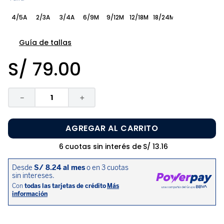
8
.
zapatos niña
4/5A
2/3A
3/4A
6/9M
9/12M
12/18M
18/24M
9
.
niño
10
.
sandalias niño
Guía de tallas
S/
79
.
00
－
＋
AGREGAR AL CARRITO
6
cuotas sin interés de
S/
13
.
16