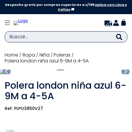
Despacho gratis por compras superiores a s/199
Aplica solo Lima y
Callao
🚚
Buscar...
TÉRMINOS MÁS BUSCADOS
ropa
niña
poleras
Polera london niña azul 6-9M a 4-5A
1
.
zapatillas niña
2
.
zapatillas niño
Polera london niña azul 6-
3
.
medias
9M a 4-5A
4
.
sandalias
5
.
sandalias niña
PLPO3850V27
6
.
bebe
7
.
pijama
Talla