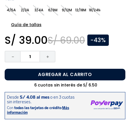
8
.
zapatos niña
4/5A
2/3A
3/4A
6/9M
9/12M
12/18M
18/24M
9
.
niño
10
.
sandalias niño
Guía de tallas
S/
39
.
00
S/
69
.
00
-
43%
－
＋
AGREGAR AL CARRITO
6
cuotas sin interés de
S/
6
.
50