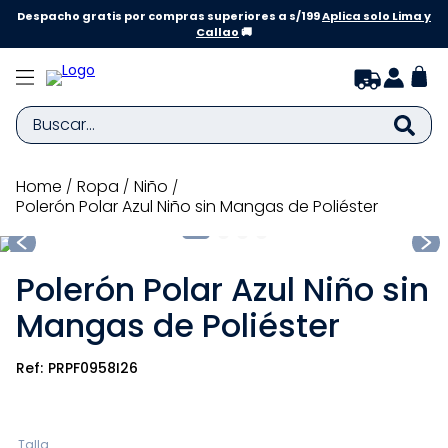
Despacho gratis por compras superiores a s/199
Aplica solo Lima y
Callao
🚚
Buscar...
TÉRMINOS MÁS BUSCADOS
ropa
niño
Polerón Polar Azul Niño sin Mangas de Poliéster
1
.
zapatillas niña
2
.
zapatillas niño
Polerón Polar Azul Niño sin
3
.
medias
Mangas de Poliéster
4
.
sandalias
5
.
sandalias niña
PRPF0958I26
6
.
bebe
7
.
pijama
Talla