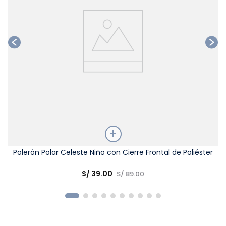
Talla
Polerón Polar Celeste Niño con Cierre Frontal de Poliéster
Elige una opción
S/
39
.
00
S/
89
.
00
COMPRAR