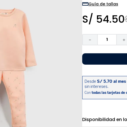
9
.
pijama
Guía de tallas
10
.
sandalias niño
S/
54
.
50
－
＋
Disponibilidad en l