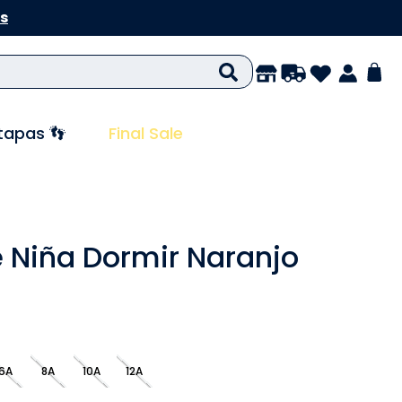
s
tapas 👣
Final Sale
 Niña Dormir Naranjo
6A
8A
10A
12A