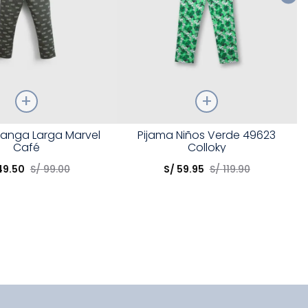
Talla
anga Larga Marvel
Pijama Niños Verde 49623
Café
Colloky
opción
Elige una opción
49
.
50
S/
99
.
00
S/
59
.
95
S/
119
.
90
COMPRAR
COMPRAR