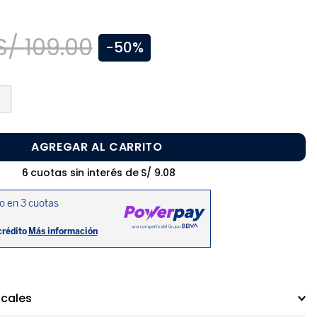
S/
109
.
00
-
50%
AGREGAR AL CARRITO
6
cuotas sin interés de
S/
9
.
08
ocales