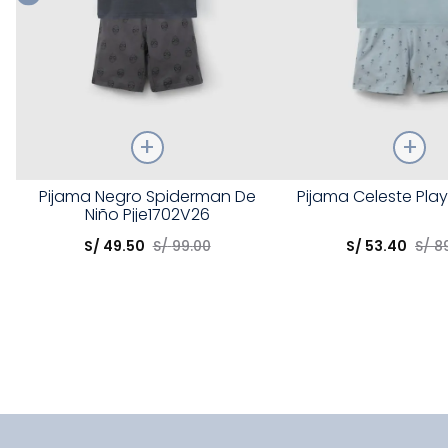
Talla
Talla
Pijama Negro Spiderman De
Pijama Celeste Pla
Niño Pjje1702V26
Elige una opción
Elige una opción
S/
49
.
50
S/
99
.
00
S/
53
.
40
S/
8
COMPRAR
COMPRA