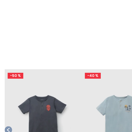
-
50 %
-
40 %