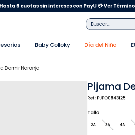
Hasta 6 cuotas sin intereses con PayU 💳
Ver Término
Buscar...
TÉRMINOS MÁS BUSCADOS
esorios
Baby Colloky
Día del Niño
E
1
.
zapatillas niña
2
.
zapatillas niño
ña Dormir Naranjo
3
.
medias
Pijama De
4
.
sandalias
5
.
sandalias niña
PJPO0843I25
6
.
bebe
Talla
7
.
disney
2A
3A
4A
8
.
zapatos niña