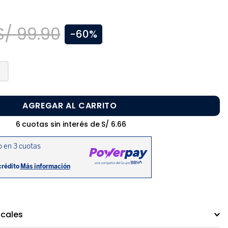
S/
99
.
90
-
60%
AGREGAR AL CARRITO
6
cuotas sin interés de
S/
6
.
66
ocales