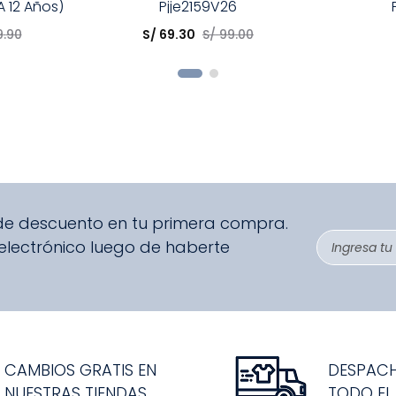
 12 Años)
Pjje2159V26
Elige una opción
Elige una 
9
.
90
S/
69
.
30
S/
99
.
00
R
COMPRAR
 de descuento en tu primera compra.
 electrónico luego de haberte
CAMBIOS GRATIS EN
DESPAC
NUESTRAS TIENDAS
TODO EL