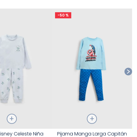
-
50 %
Ta
Talla
isney Celeste Niña
Pijama Manga Larga Capitán