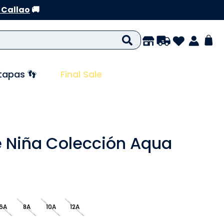
 Callao
🚚
tapas 👣
Final Sale
 Niña Colección Aqua
6A
8A
10A
12A