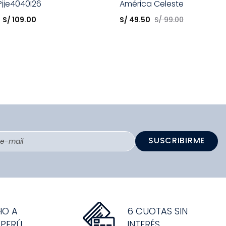
Pjje4040I26
América Celeste
opción
Elige una opción
S/
109
.
00
S/
49
.
50
S/
99
.
00
COMPRAR
COMPRAR
SUSCRIBIRME
HO A
6 CUOTAS SIN
 PERÚ
INTERÉS