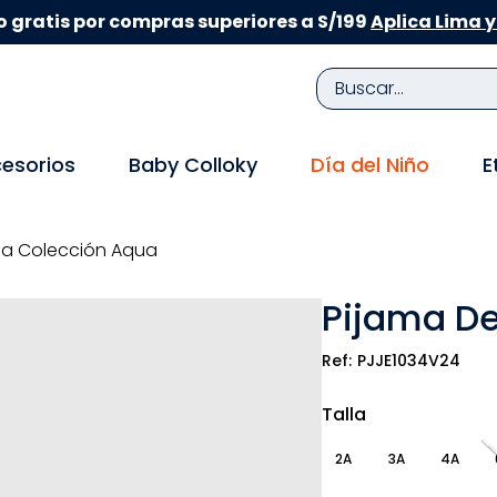
 gratis por compras superiores a S/199
Aplica Lima y
Buscar...
TÉRMINOS MÁS BUSCADOS
esorios
Baby Colloky
Día del Niño
E
1
.
zapatillas niña
2
.
zapatillas niño
ña Colección Aqua
3
.
medias
Pijama De
4
.
sandalias
5
.
sandalias niña
PJJE1034V24
6
.
bebe
Talla
7
.
pijama
2A
3A
4A
8
.
zapatos niña