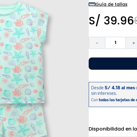
9
.
niño
Guía de tallas
10
.
sandalias niño
S/
39
.
96
－
＋
Disponibilidad en l