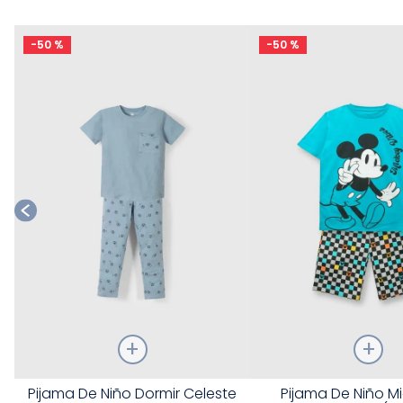
-
50 %
-
50 %
Talla
Talla
Pijama De Niño Dormir Celeste
Pijama De Niño M