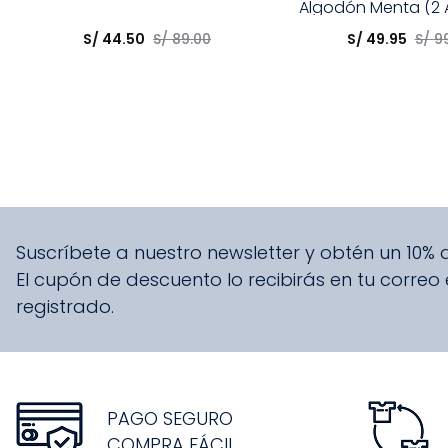
Algodón Menta (2 A
Elige una opción
Elige una opción
S/
44
.
50
S/
89
.
00
S/
49
.
95
S/
9
COMPRAR
COMPRA
Suscríbete a nuestro newsletter y obtén un 10%
El cupón de descuento lo recibirás en tu correo
registrado.
PAGO SEGURO
COMPRA FÁCIL