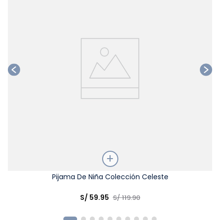
Talla
Pijama De Niña Colección Celeste
Elige una opción
S/
59
.
95
S/
119
.
90
COMPRAR