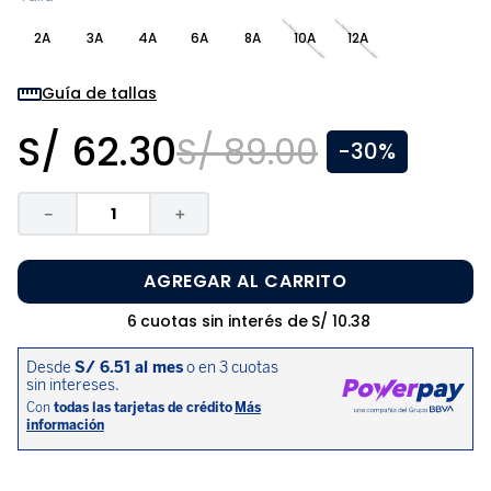
8
.
zapatos niña
2A
3A
4A
6A
8A
10A
12A
9
.
niño
10
.
sandalias niño
Guía de tallas
S/
62
.
30
S/
89
.
00
-
30%
－
＋
AGREGAR AL CARRITO
6
cuotas sin interés de
S/
10
.
38