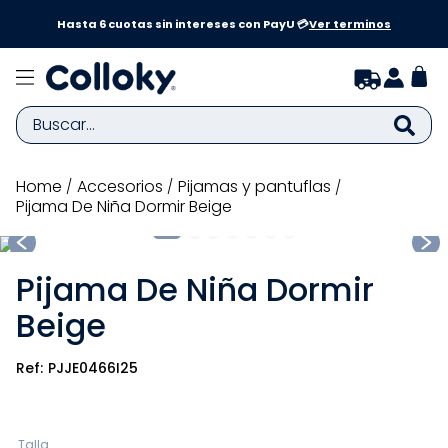
a y
Hasta 6 cuotas sin intereses con PayU 💳
Ver terminos
Buscar...
TÉRMINOS MÁS BUSCADOS
accesorios
pijamas y pantuflas
Pijama De Niña Dormir Beige
1
.
zapatillas niña
2
.
zapatillas niño
Pijama De Niña Dormir
3
.
medias
Beige
4
.
sandalias
5
.
sandalias niña
PJJE0466I25
6
.
bebe
7
.
pijama
Talla