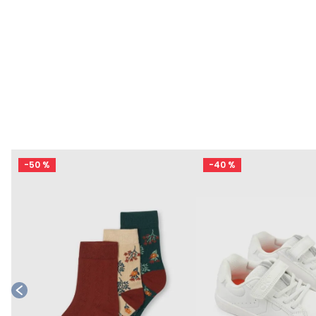
-
50 %
-
40 %