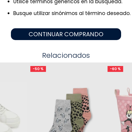
Utilice términos genéricos en la búsqueda.
9
.
pijama
10
.
sandalias niño
Busque utilizar sinónimos al término deseado.
CONTINUAR COMPRANDO
Relacionados
-
50 %
-
60 %