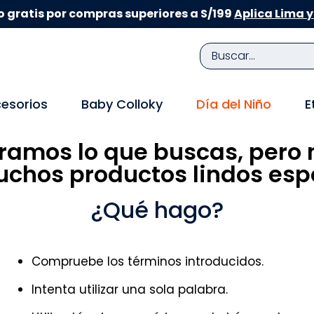
 gratis por compras superiores a S/199
Aplica Lima y
Buscar...
TÉRMINOS MÁS BUSCADOS
esorios
Baby Colloky
Día del Niño
E
1
.
zapatillas niña
ramos lo que buscas, pero 
2
.
zapatillas niño
chos productos lindos espe
3
.
medias
4
.
sandalias
¿Qué hago?
5
.
sandalias niña
6
.
bebe
Compruebe los términos introducidos.
7
.
disney
Intenta utilizar una sola palabra.
8
.
zapatos niña