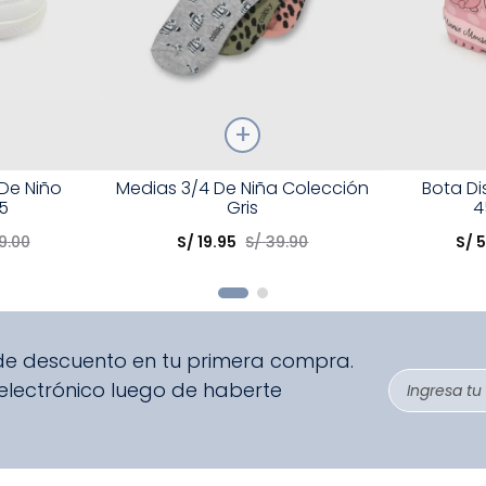
Talla
Talla
 De Niño
Medias 3/4 De Niña Colección
Bota D
5
Gris
4
Elige una opción
Elige una 
9
.
00
S/
19
.
95
S/
39
.
90
S/
5
R
COMPRAR
 de descuento en tu primera compra.
 electrónico luego de haberte