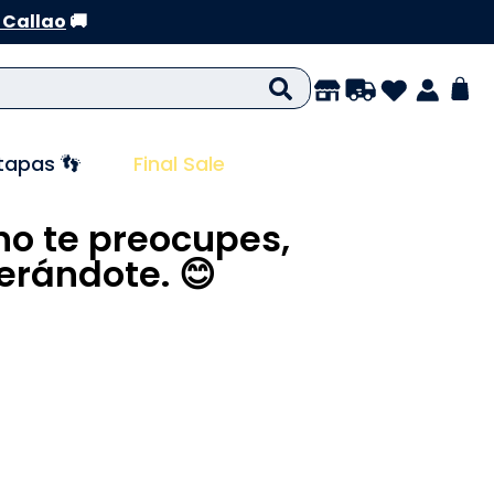
 Callao
🚚
tapas 👣
Final Sale
no te preocupes,
rándote. 😊