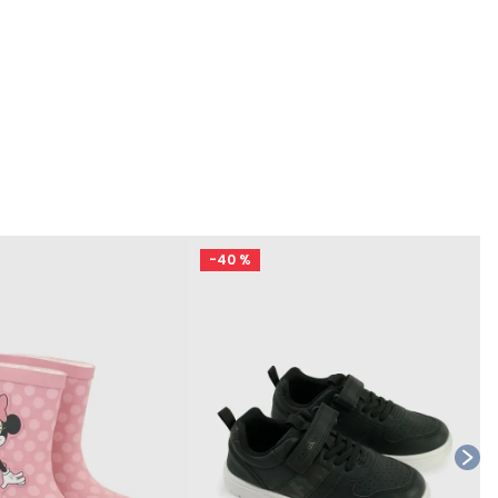
-
40 %