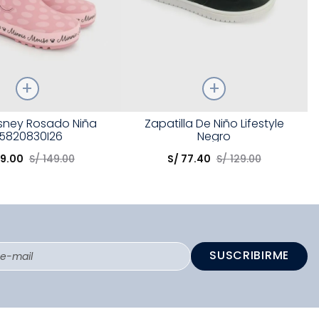
Talla
isney Rosado Niña
Zapatilla De Niño Lifestyle
5820830I26
Negro
opción
Elige una opción
9
.
00
S/
149
.
00
S/
77
.
40
S/
129
.
00
COMPRAR
COMPRAR
SUSCRIBIRME