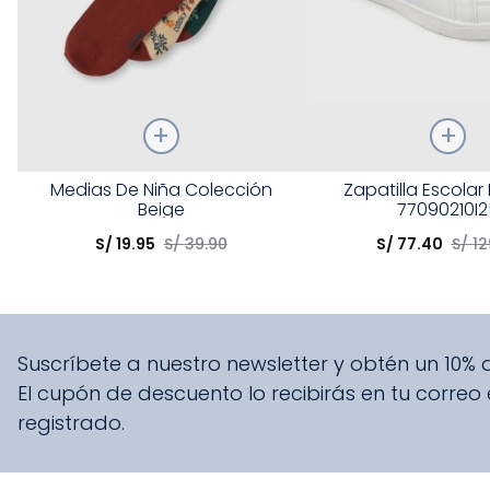
Talla
Talla
Medias De Niña Colección
Zapatilla Escolar
Beige
77090210I2
Elige una opción
Elige una opción
S/
19
.
95
S/
39
.
90
S/
77
.
40
S/
12
COMPRAR
COMPRA
Suscríbete a nuestro newsletter y obtén un 10%
El cupón de descuento lo recibirás en tu correo
registrado.