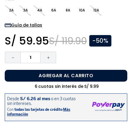
8
.
zapatos niña
2A
3A
4A
6A
8A
10A
12A
9
.
pijama
10
.
sandalias niño
Guía de tallas
S/
59
.
95
S/
119
.
90
-
50%
－
＋
AGREGAR AL CARRITO
6
cuotas sin interés de
S/
9
.
99