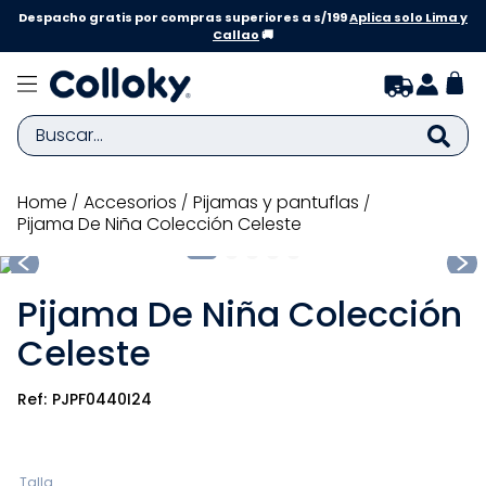
Despacho gratis por compras superiores a s/199
Aplica solo Lima y
Callao
🚚
Buscar...
TÉRMINOS MÁS BUSCADOS
accesorios
pijamas y pantuflas
Pijama De Niña Colección Celeste
1
.
zapatillas niña
2
.
zapatillas niño
Pijama De Niña Colección
3
.
medias
Celeste
4
.
sandalias
5
.
sandalias niña
PJPF0440I24
6
.
bebe
7
.
disney
Talla