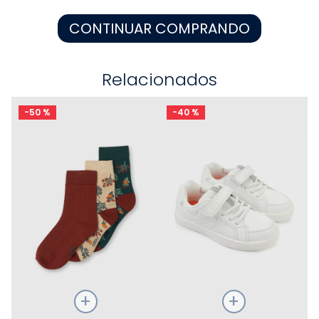
8
.
zapatos niña
CONTINUAR COMPRANDO
9
.
disney
10
.
sandalias niño
Relacionados
-
50 %
-
40 %