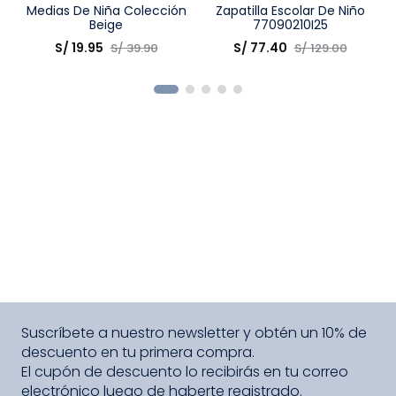
Talla
Medias De Niña Colección
Talla
Zapatilla Escolar De Niño
Beige
77090210I25
Elige una opción
Elige una opción
S/
19
.
95
S/
77
.
40
S/
39
.
90
S/
129
.
00
COMPRAR
COMPRAR
Suscríbete a nuestro newsletter y obtén un 10% de
descuento en tu primera compra.
El cupón de descuento lo recibirás en tu correo
electrónico luego de haberte registrado.