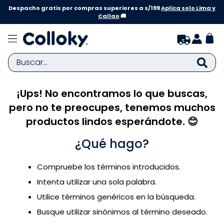
Despacho gratis por compras superiores a s/199
Aplica solo Lima y
Callao
🚚
Buscar...
¡Ups! No encontramos lo que buscas,
TÉRMINOS MÁS BUSCADOS
pero no te preocupes, tenemos muchos
1
.
zapatillas niña
productos lindos esperándote. 😊
2
.
zapatillas niño
¿Qué hago?
3
.
medias
4
.
sandalias
Compruebe los términos introducidos.
5
.
sandalias niña
Intenta utilizar una sola palabra.
6
.
pijama
Utilice términos genéricos en la búsqueda.
Busque utilizar sinónimos al término deseado.
7
.
bebe