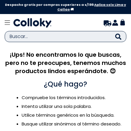
Despacho gratis por compras superiores a s/199
Aplica solo Lima y
Callao
🚚
Buscar...
¡Ups! No encontramos lo que buscas,
TÉRMINOS MÁS BUSCADOS
pero no te preocupes, tenemos muchos
1
.
zapatillas niña
productos lindos esperándote. 😊
2
.
zapatillas niño
¿Qué hago?
3
.
medias
4
.
sandalias
Compruebe los términos introducidos.
5
.
sandalias niña
Intenta utilizar una sola palabra.
6
.
bebe
Utilice términos genéricos en la búsqueda.
Busque utilizar sinónimos al término deseado.
7
.
pijama