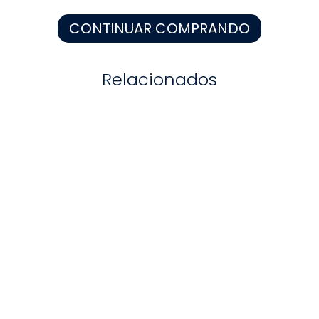
8
.
zapatos niña
CONTINUAR COMPRANDO
9
.
niño
10
.
sandalias niño
Relacionados