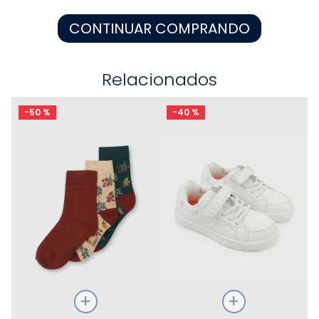
8
.
zapatos niña
CONTINUAR COMPRANDO
9
.
pijama
10
.
sandalias niño
Relacionados
-
50 %
-
40 %