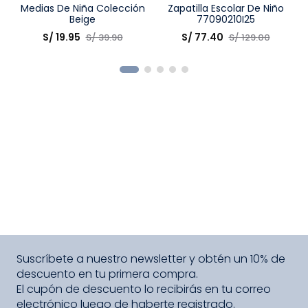
Talla
Medias De Niña Colección
Talla
Zapatilla Escolar De Niño
Beige
77090210I25
Elige una opción
Elige una opción
S/
19
.
95
S/
77
.
40
S/
39
.
90
S/
129
.
00
COMPRAR
COMPRAR
Suscríbete a nuestro newsletter y obtén un 10% de
descuento en tu primera compra.
El cupón de descuento lo recibirás en tu correo
electrónico luego de haberte registrado.