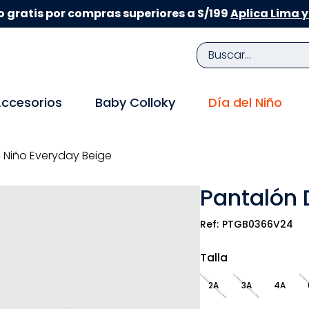
 gratis por compras superiores a S/199
Aplica Lima y
Buscar...
TÉRMINOS MÁS BUSCADOS
ccesorios
Baby Colloky
Día del Niño
1
.
zapatillas niña
2
.
zapatillas niño
 Niño Everyday Beige
3
.
medias
Pantalón 
4
.
sandalias
5
.
sandalias niña
PTGB0366V24
6
.
bebe
Talla
7
.
sandalias niño
2A
3A
4A
8
.
pijama