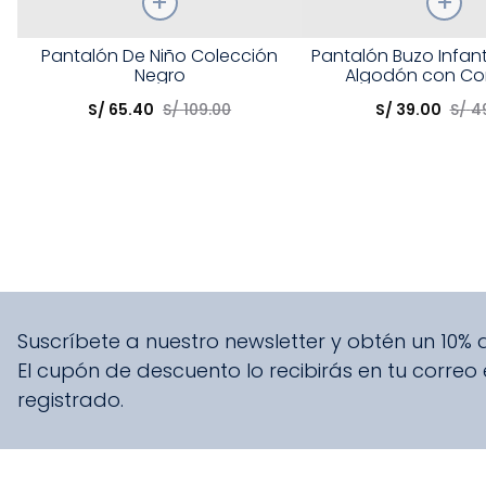
Talla
Talla
Pantalón De Niño Colección
Pantalón Buzo Infant
Negro
Algodón con Co
Elige una opción
Elige una opción
S/
65
.
40
S/
109
.
00
S/
39
.
00
S/
4
COMPRAR
COMPRA
Suscríbete a nuestro newsletter y obtén un 10%
El cupón de descuento lo recibirás en tu correo
registrado.