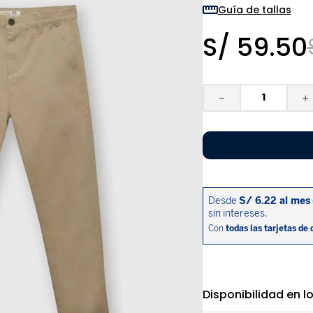
9
.
zapatos niña
Guía de tallas
10
.
disney
S/
59
.
50
－
＋
Disponibilidad en l