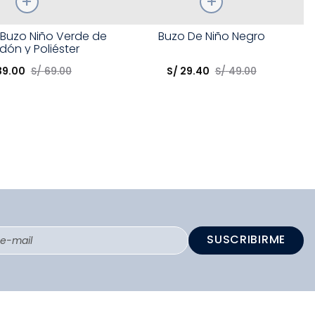
Talla
 Buzo Niño Verde de
Buzo De Niño Negro
dón y Poliéster
opción
Elige una opción
39
.
00
S/
69
.
00
S/
29
.
40
S/
49
.
00
COMPRAR
COMPRAR
SUSCRIBIRME