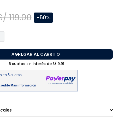
S/
119
.
00
-
50%
AGREGAR AL CARRITO
6
cuotas sin interés de
S/
9
.
91
ocales