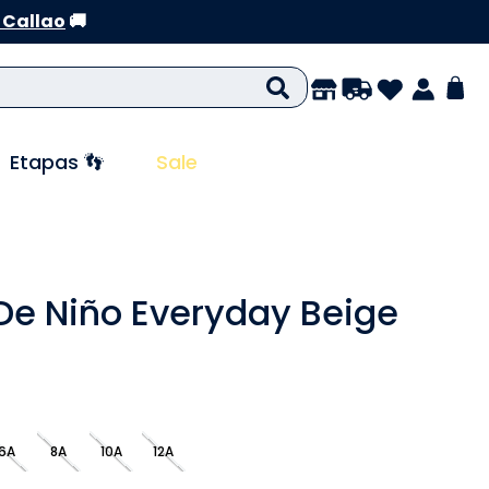
 Callao
🚚
Etapas 👣
Sale
De Niño Everyday Beige
6A
8A
10A
12A