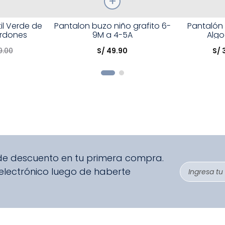
Talla
Talla
il Verde de
Pantalon buzo niño grafito 6-
Pantalón
rdones
9M a 4-5A
Algo
Elige una opción
Elige una 
9
.
00
S/
49
.
90
S/
R
COMPRAR
 de descuento en tu primera compra.
 electrónico luego de haberte