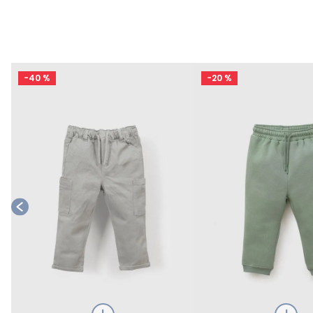
-
40 %
-
20 %