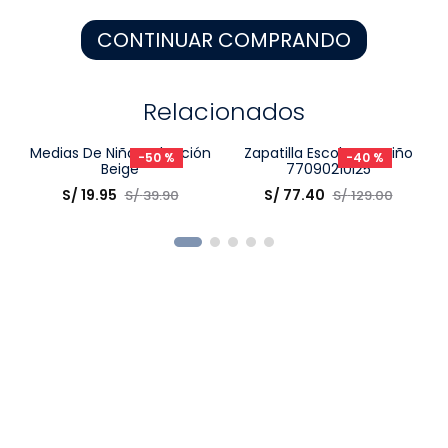
8
.
zapatos niña
CONTINUAR COMPRANDO
9
.
pijama
10
.
sandalias niño
Relacionados
-
50 %
-
40 %