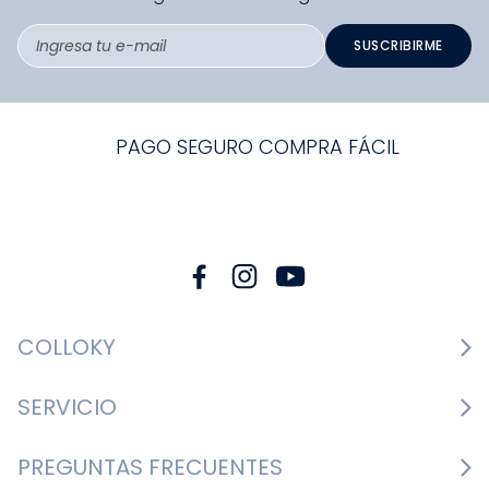
SUSCRIBIRME
PAGO SEGURO COMPRA FÁCIL
COLLOKY
Guía de tallas Zapatos
SERVICIO
Guía de tallas Ropa
Cambios y devoluciones
PREGUNTAS FRECUENTES
Guía de tallas Accesorios