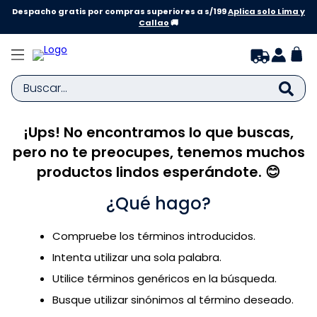
Despacho gratis por compras superiores a s/199
Aplica solo Lima y
Callao
🚚
Buscar...
¡Ups! No encontramos lo que buscas,
TÉRMINOS MÁS BUSCADOS
pero no te preocupes, tenemos muchos
1
.
zapatillas niña
productos lindos esperándote. 😊
2
.
zapatillas niño
¿Qué hago?
3
.
medias
4
.
sandalias
Compruebe los términos introducidos.
5
.
sandalias niña
Intenta utilizar una sola palabra.
6
.
bebe
Utilice términos genéricos en la búsqueda.
Busque utilizar sinónimos al término deseado.
7
.
disney