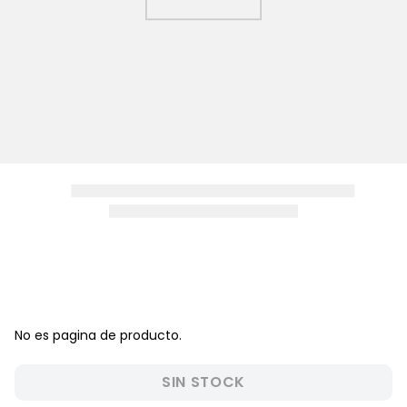
8
.
zapatos niña
9
.
disney
10
.
sandalias niño
No es pagina de producto.
SIN STOCK