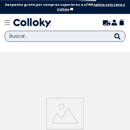
Despacho gratis por compras superiores a s/199
Aplica solo Lima y
Callao
🚚
Buscar...
TÉRMINOS MÁS BUSCADOS
1
.
zapatillas niña
2
.
zapatillas niño
3
.
medias
4
.
sandalias
5
.
sandalias niña
6
.
pijama
7
.
bebe