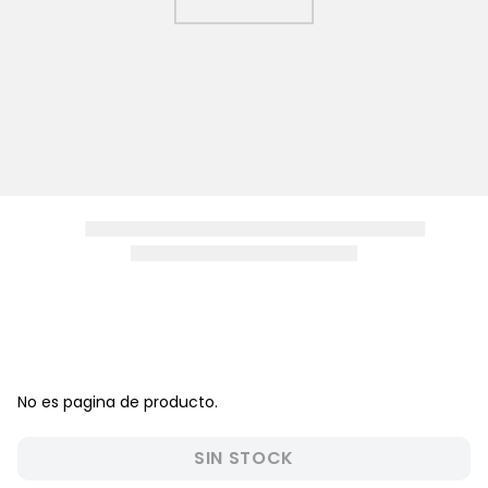
8
.
zapatos niña
9
.
pijama
10
.
sandalias niño
No es pagina de producto.
SIN STOCK