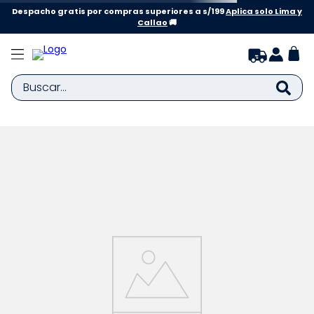
Despacho gratis por compras superiores a s/199
Aplica solo Lima y
Callao
🚚
Buscar...
TÉRMINOS MÁS BUSCADOS
1
.
zapatillas niña
2
.
zapatillas niño
3
.
medias
4
.
sandalias
5
.
sandalias niña
6
.
bebe
7
.
disney