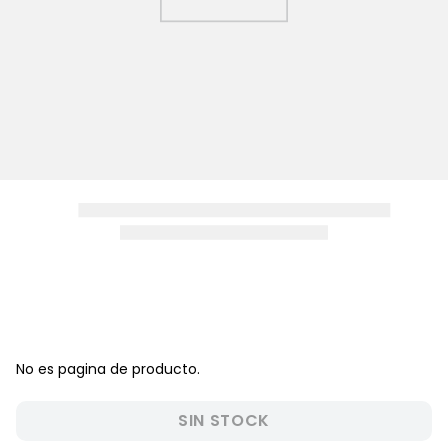
8
.
zapatos niña
9
.
pijama
10
.
sandalias niño
No es pagina de producto.
SIN STOCK