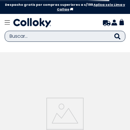
Despacho gratis por compras superiores a s/199
Aplica solo Lima y
Callao
🚚
Buscar...
TÉRMINOS MÁS BUSCADOS
1
.
zapatillas niña
2
.
zapatillas niño
3
.
medias
4
.
sandalias
5
.
sandalias niña
6
.
bebe
7
.
disney