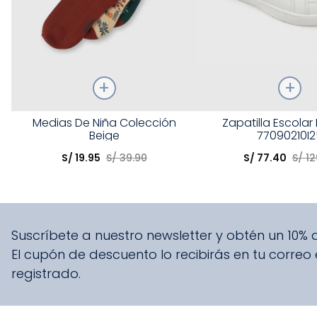
Talla
Talla
Medias De Niña Colección
Zapatilla Escolar
Beige
77090210I2
Elige una opción
Elige una opción
S/
19
.
95
S/
39
.
90
S/
77
.
40
S/
12
COMPRAR
COMPRA
Suscríbete a nuestro newsletter y obtén un 10%
El cupón de descuento lo recibirás en tu correo
registrado.