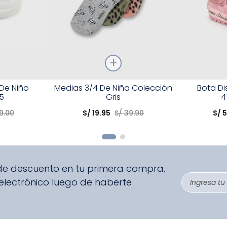
Talla
Talla
 De Niño
Medias 3/4 De Niña Colección
Bota D
5
Gris
4
Elige una opción
Elige una 
9
.
00
S/
19
.
95
S/
39
.
90
S/
R
COMPRAR
 de descuento en tu primera compra.
 electrónico luego de haberte