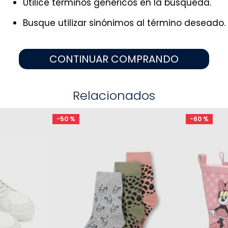
Utilice términos genéricos en la búsqueda.
9
.
zapatos niña
10
.
disney
Busque utilizar sinónimos al término deseado.
CONTINUAR COMPRANDO
Relacionados
-
50 %
-
60 %