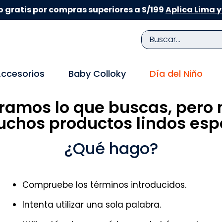
 gratis por compras superiores a S/199
Aplica Lima y
Buscar...
TÉRMINOS MÁS BUSCADOS
ccesorios
Baby Colloky
Día del Niño
1
.
zapatillas niña
ramos lo que buscas, pero 
2
.
zapatillas niño
chos productos lindos espe
3
.
medias
4
.
sandalias
¿Qué hago?
5
.
sandalias niña
6
.
bebe
Compruebe los términos introducidos.
7
.
sandalias niño
Intenta utilizar una sola palabra.
8
.
pijama