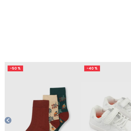
-
50 %
-
40 %