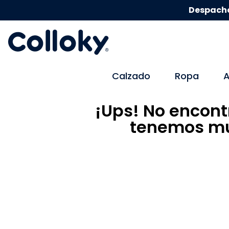
Despacho
Calzado
Ropa
A
¡Ups! No encont
tenemos mu