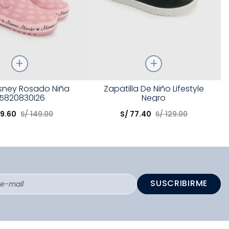
Talla
isney Rosado Niña
Zapatilla De Niño Lifestyle
5820830I26
Negro
opción
Elige una opción
59
.
60
S/
149
.
00
S/
77
.
40
S/
129
.
00
COMPRAR
COMPRAR
SUSCRIBIRME