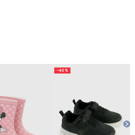
-
40 %