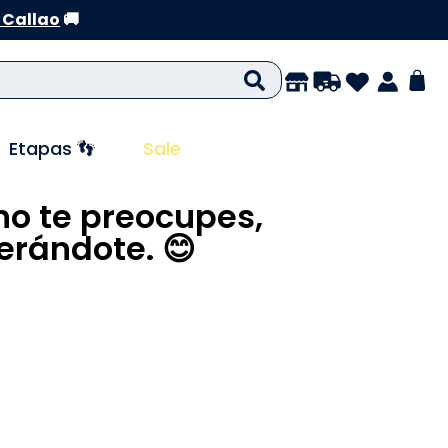
 Callao
🚚
Etapas 👣
Sale
no te preocupes,
rándote. 😊