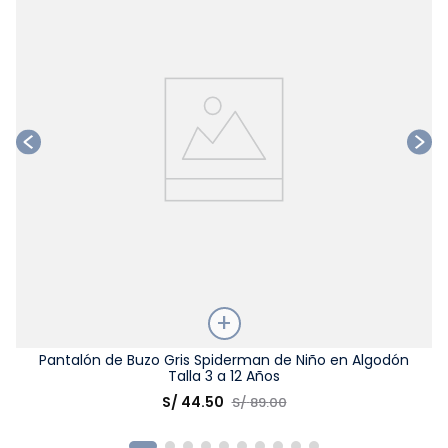
Talla
Pantalón de Buzo Gris Spiderman de Niño en Algodón
Talla 3 a 12 Años
Elige una opción
S/
44
.
50
S/
89
.
00
COMPRAR