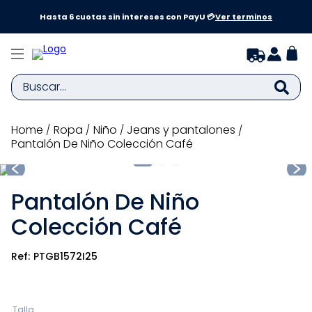
a y
Hasta 6 cuotas sin intereses con PayU 💳
Ver terminos
Buscar...
TÉRMINOS MÁS BUSCADOS
ropa
niño
jeans y pantalones
Pantalón De Niño Colección Café
1
.
zapatillas niña
2
.
zapatillas niño
Pantalón De Niño
3
.
medias
Colección Café
4
.
sandalias
5
.
sandalias niña
PTGB1572I25
6
.
pijama
7
.
bebe
Talla