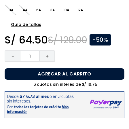
8
.
zapatos niña
3A
4A
6A
8A
10A
12A
9
.
disney
10
.
sandalias niño
Guía de tallas
S/
64
.
50
S/
129
.
00
-
50%
－
＋
AGREGAR AL CARRITO
6
cuotas sin interés de
S/
10
.
75