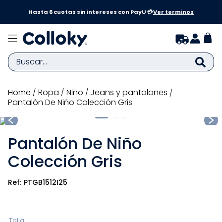
a y
Hasta 6 cuotas sin intereses con PayU 💳
Ver terminos
Buscar...
TÉRMINOS MÁS BUSCADOS
ropa
niño
jeans y pantalones
Pantalón De Niño Colección Gris
1
.
zapatillas niña
2
.
zapatillas niño
Pantalón De Niño
3
.
medias
Colección Gris
4
.
sandalias
5
.
sandalias niña
PTGB1512I25
6
.
bebe
7
.
sandalias niño
Talla