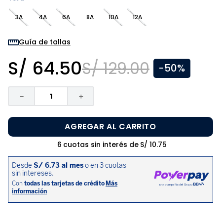
8
.
pijama
3A
4A
6A
8A
10A
12A
9
.
zapatos niña
10
.
disney
Guía de tallas
S/
64
.
50
S/
129
.
00
-
50%
－
＋
AGREGAR AL CARRITO
6
cuotas sin interés de
S/
10
.
75