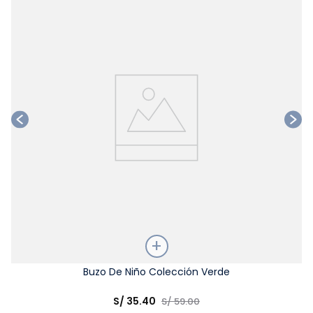
Ta
Talla
Buzo De Niño Colección Verde
Elige una opción
S/
35
.
40
S/
59
.
00