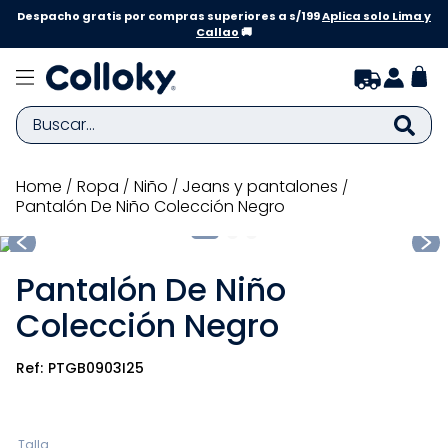
Despacho gratis por compras superiores a s/199
Aplica solo Lima y
Callao
🚚
Buscar...
TÉRMINOS MÁS BUSCADOS
ropa
niño
jeans y pantalones
Pantalón De Niño Colección Negro
1
.
zapatillas niña
2
.
zapatillas niño
Pantalón De Niño
3
.
medias
Colección Negro
4
.
sandalias
5
.
sandalias niña
PTGB0903I25
6
.
bebe
7
.
pijama
Talla