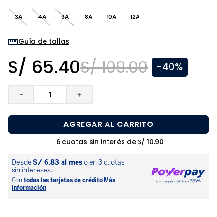
8
.
zapatos niña
3A
4A
6A
8A
10A
12A
9
.
niño
10
.
sandalias niño
Guía de tallas
S/
65
.
40
S/
109
.
00
-
40%
－
＋
AGREGAR AL CARRITO
6
cuotas sin interés de
S/
10
.
90