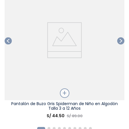
Talla
Pantalón de Buzo Gris Spiderman de Niño en Algodón
Talla 3 a 12 Años
Elige una opción
S/
44
.
50
S/
89
.
00
COMPRAR