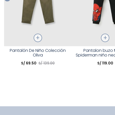
Talla
Talla
Pantalón De Niño Colección
Pantalon buzo 
Oliva
Spiderman niño neg
Elige una opción
Elige una opción
12-13A
S/
69
.
50
S/
139
.
00
S/
119
.
00
COMPRAR
COMPRA