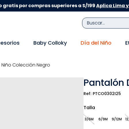
 gratis por compras superiores a S/199
Aplica Lima y
Buscar...
TÉRMINOS MÁS BUSCADOS
esorios
Baby Colloky
Día del Niño
E
1
.
zapatillas niña
2
.
zapatillas niño
 Niño Colección Negro
3
.
medias
Pantalón 
4
.
sandalias
5
.
sandalias niña
PTCO0302I25
6
.
bebe
Talla
7
.
pijama
3/6M
6/9M
9/12M
12
8
.
zapatos niña