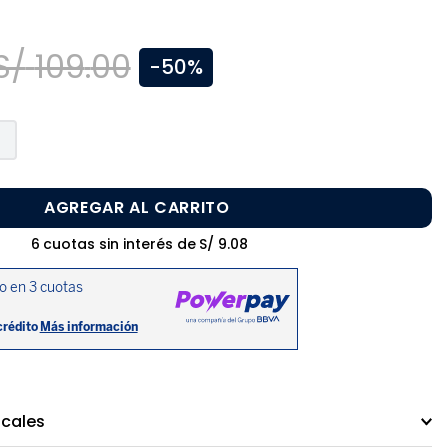
S/
109
.
00
-
50%
AGREGAR AL CARRITO
6
cuotas sin interés de
S/
9
.
08
ocales