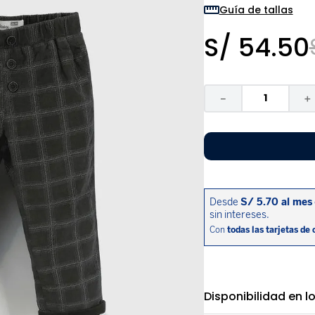
9
.
niño
Guía de tallas
10
.
sandalias niño
S/
54
.
50
－
＋
Disponibilidad en l