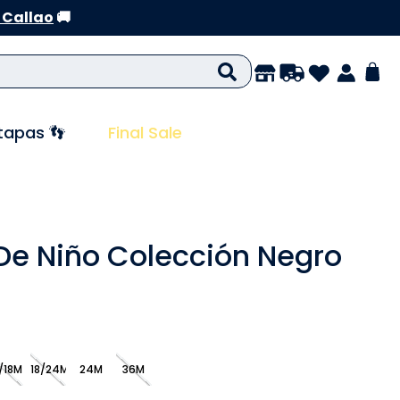
 Callao
🚚
tapas 👣
Final Sale
De Niño Colección Negro
/18M
18/24M
24M
36M