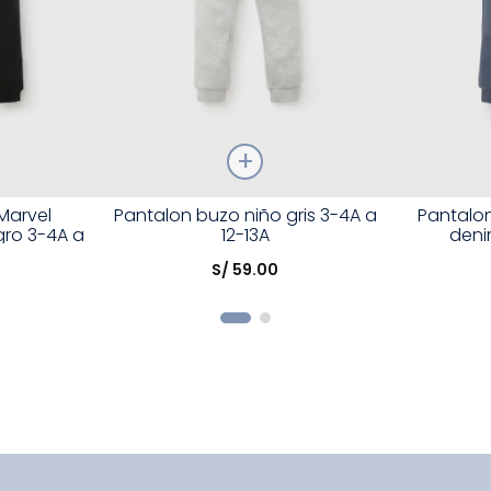
Talla
Talla
Marvel
Pantalon buzo niño gris 3-4A a
Pantalon
ro 3-4A a
12-13A
deni
Elige una opción
Elige una 
S/
59
.
00
R
COMPRAR