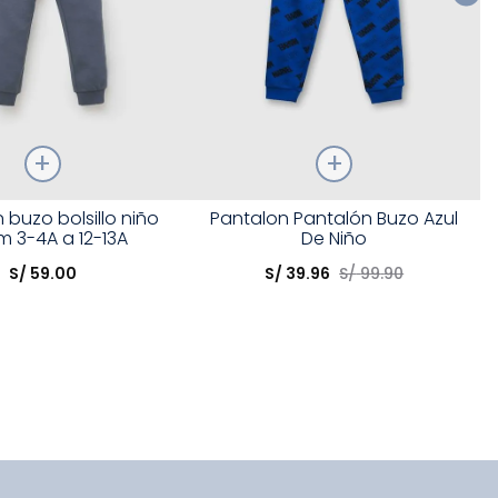
Talla
 buzo bolsillo niño
Pantalon Pantalón Buzo Azul
m 3-4A a 12-13A
De Niño
opción
Elige una opción
S/
59
.
00
S/
39
.
96
S/
99
.
90
COMPRAR
COMPRAR