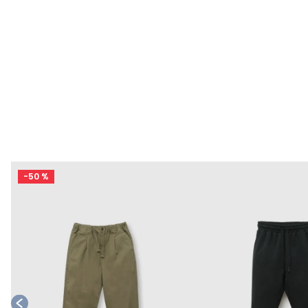
-
50 %