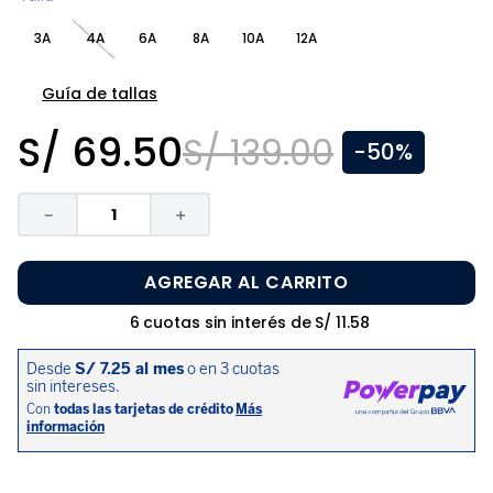
8
.
zapatos niña
3A
4A
6A
8A
10A
12A
9
.
pijama
10
.
sandalias niño
Guía de tallas
S/
69
.
50
S/
139
.
00
-
50%
－
＋
AGREGAR AL CARRITO
6
cuotas sin interés de
S/
11
.
58