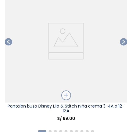
Talla
Pantalon buzo Disney Lilo & Stitch niña crema 3-4A a 12-
13A
Elige una opción
S/
89
.
00
COMPRAR