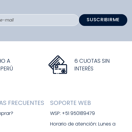
SUSCRIBIRME
HO A
6 CUOTAS SIN
 PERÚ
INTERÉS
AS FRECUENTES
SOPORTE WEB
prar?
WSP: +51 950189479
s
Horario de atención: Lunes a 