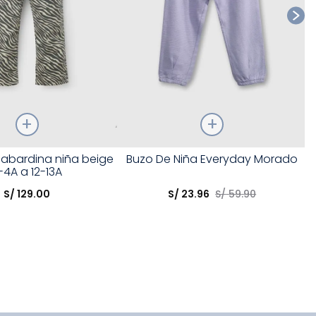
Talla
gabardina niña beige
Buzo De Niña Everyday Morado
-4A a 12-13A
opción
Elige una opción
S/
129
.
00
S/
23
.
96
S/
59
.
90
COMPRAR
COMPRAR