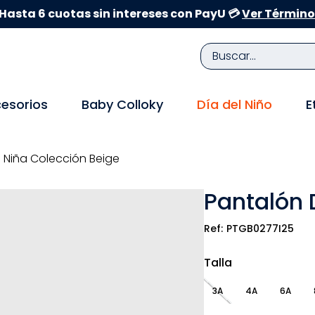
Hasta 6 cuotas sin intereses con PayU 💳
Ver Término
Buscar...
TÉRMINOS MÁS BUSCADOS
esorios
Baby Colloky
Día del Niño
E
1
.
zapatillas niña
2
.
zapatillas niño
 Niña Colección Beige
3
.
medias
Pantalón 
4
.
sandalias
5
.
sandalias niña
PTGB0277I25
6
.
bebe
Talla
7
.
pijama
3A
4A
6A
8
.
zapatos niña