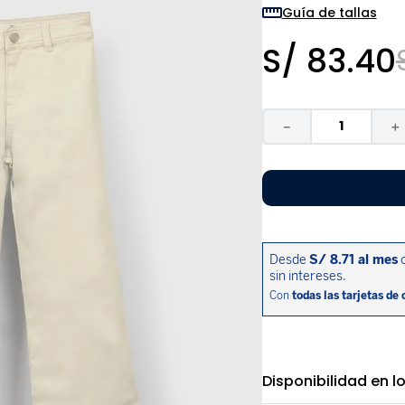
9
.
niño
Guía de tallas
10
.
sandalias niño
S/
83
.
40
－
＋
Disponibilidad en l