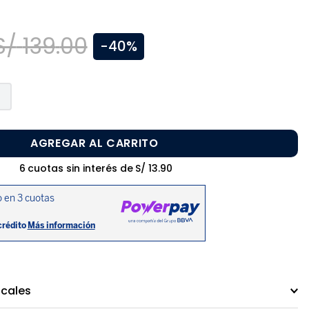
S/
139
.
00
-
40%
AGREGAR AL CARRITO
6
cuotas sin interés de
S/
13
.
90
ocales