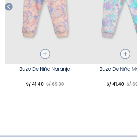
Talla
Talla
Buzo De Niña Naranjo
Buzo De Niña 
Elige una opción
Elige una opción
S/
41
.
40
S/
69
.
00
S/
41
.
40
S/
6
COMPRAR
COMPRA