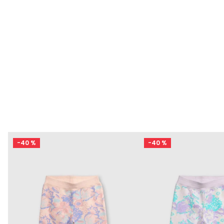
-
40 %
-
40 %