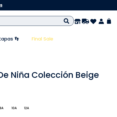
s
tapas 👣
Final Sale
De Niña Colección Beige
8A
10A
12A