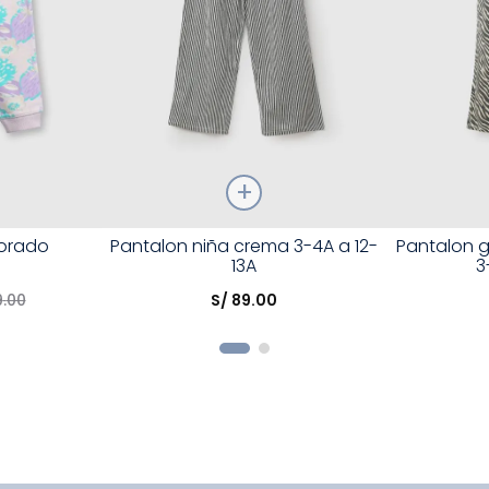
Talla
Talla
Morado
Pantalon niña crema 3-4A a 12-
Pantalon 
13A
3
Elige una opción
Elige una 
9
.
00
S/
89
.
00
R
COMPRAR