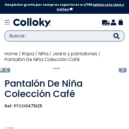
Despacho gratis por compras superiores a s/199
Aplica solo Lima y
Callao
🚚
Buscar...
TÉRMINOS MÁS BUSCADOS
ropa
niña
jeans y pantalones
Pantalón De Niña Colección Café
1
.
zapatillas niña
2
.
zapatillas niño
Pantalón De Niña
3
.
medias
Colección Café
4
.
sandalias
5
.
sandalias niña
PTCO0475I25
6
.
pijama
7
.
bebe
Talla