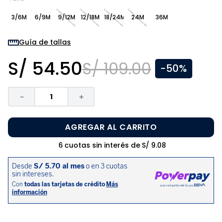
8
.
zapatos niña
3/6M
6/9M
9/12M
12/18M
18/24M
24M
36M
9
.
disney
10
.
sandalias niño
Guía de tallas
S/
54
.
50
S/
109
.
00
-
50%
－
＋
AGREGAR AL CARRITO
6
cuotas sin interés de
S/
9
.
08