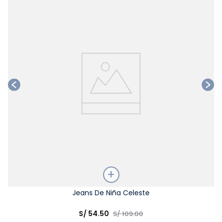
Ta
Talla
Jeans De Niña Celeste
Elige una opción
S/
54
.
50
S/
109
.
00