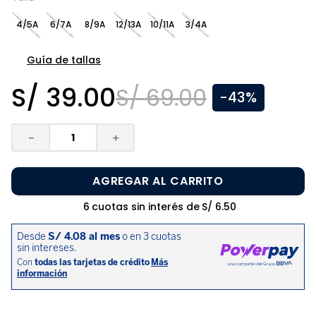
8
.
zapatos niña
4/5A
6/7A
8/9A
12/13A
10/11A
3/4A
9
.
disney
10
.
sandalias niño
Guía de tallas
S/
39
.
00
S/
69
.
00
-
43%
－
＋
AGREGAR AL CARRITO
6
cuotas sin interés de
S/
6
.
50