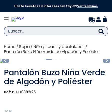
a y
Hasta 6 cuotas sin intereses con PayU 💳
Ver terminos
Buscar...
TÉRMINOS MÁS BUSCADOS
ropa
niño
jeans y pantalones
Pantalón Buzo Niño Verde de Algodón y Poliéster
1
.
zapatillas niña
2
.
zapatillas niño
Pantalón Buzo Niño Verde
3
.
medias
de Algodón y Poliéster
4
.
sandalias
5
.
sandalias niña
PTPO0392I26
6
.
pijama
7
.
bebe
Talla