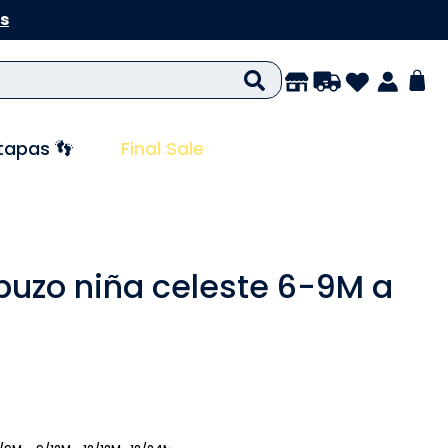
s
tapas 👣
Final Sale
buzo niña celeste 6-9M a