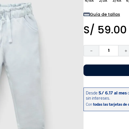
4/5A
2/3A
3/4A
6
9
.
disney
10
.
sandalias niño
Guía de tallas
S/
59
.
00
－
＋