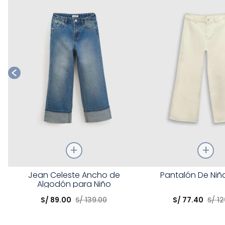
Talla
Talla
Jean Celeste Ancho de
Pantalón De Niñ
Algodón para Niño
Elige una opción
Elige una opción
S/
89
.
00
S/
139
.
00
S/
77
.
40
S/
12
COMPRAR
COMPRA