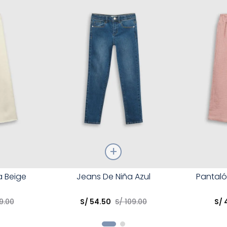
Talla
Talla
a Beige
Jeans De Niña Azul
Pantaló
Elige una opción
Elige una 
9
.
00
S/
54
.
50
S/
109
.
00
S/
R
COMPRAR