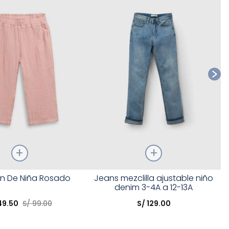
Ta
Talla
n De Niña Rosado
Jeans mezclilla ajustable niño
denim 3-4A a 12-13A
opción
Elige una opción
49
.
50
S/
99
.
00
S/
129
.
00
COMPRAR
COMPRAR