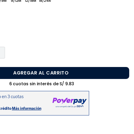
/9M
9/12M
12/18M
18/24M
AGREGAR AL CARRITO
6
cuotas sin interés de
S/
9
.
83