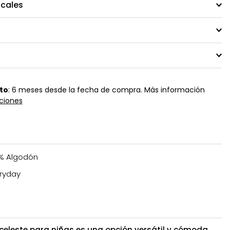
ocales
to
: 6 meses desde la fecha de compra. Más información
ciones
% Algodón
ryday
celeste para niñas es una opción versátil y cómoda