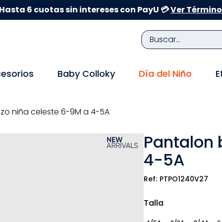
Hasta 6 cuotas sin intereses con PayU 💳
Ver Término
Buscar...
TÉRMINOS MÁS BUSCADOS
esorios
Baby Colloky
Día del Niño
E
1
.
zapatillas niña
2
.
zapatillas niño
zo niña celeste 6-9M a 4-5A
3
.
medias
Pantalon 
4
.
sandalias
4-5A
5
.
sandalias niña
6
.
pijama
PTPO1240V27
7
.
bebe
Talla
8
.
zapatos niña