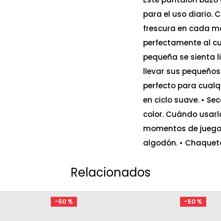
para el uso diario.
frescura en cada mo
perfectamente al cu
pequeña se sienta l
llevar sus pequeños
perfecto para cualq
en ciclo suave. • S
color. Cuándo usarlo
momentos de juego 
algodón. • Chaquetas
Relacionados
-
50 %
-
50 %