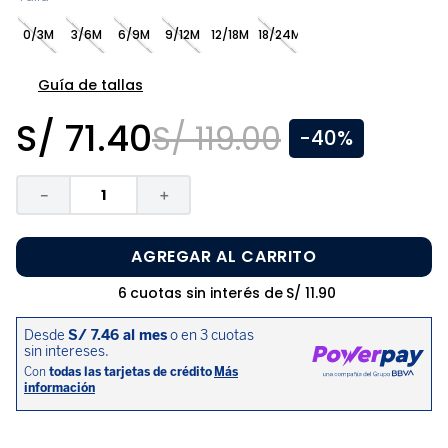
8
.
zapatos niña
0/3M
3/6M
6/9M
9/12M
12/18M
18/24M
9
.
pijama
10
.
sandalias niño
Guía de tallas
S/
71
.
40
S/
119
.
00
-
40%
－
＋
AGREGAR AL CARRITO
6
cuotas sin interés de
S/
11
.
90