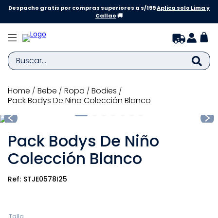
Despacho gratis por compras superiores a s/199
Aplica solo Lima y
Callao
🚚
Buscar...
TÉRMINOS MÁS BUSCADOS
bebe
ropa
bodies
Pack Bodys De Niño Colección Blanco
1
.
zapatillas niña
2
.
zapatillas niño
Pack Bodys De Niño
3
.
medias
Colección Blanco
4
.
sandalias
5
.
sandalias niña
STJE0578I25
6
.
bebe
7
.
disney
Talla