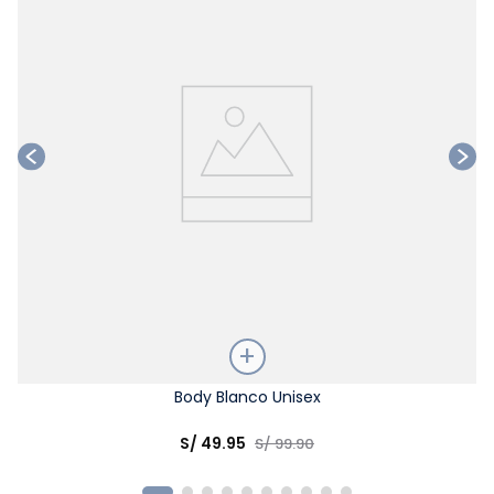
Talla
Body Blanco Unisex
Elige una opción
S/
49
.
95
S/
99
.
90
COMPRAR