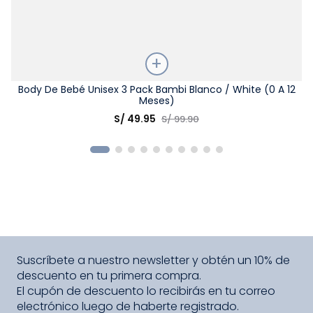
Talla
Body De Bebé Unisex 3 Pack Bambi Blanco / White (0 A 12
Meses)
Elige una opción
S/
49
.
95
S/
99
.
90
COMPRAR
Suscríbete a nuestro newsletter y obtén un 10% de
descuento en tu primera compra.
El cupón de descuento lo recibirás en tu correo
electrónico luego de haberte registrado.