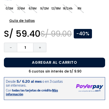
8
.
disney
0/3M
3/6M
6/9M
9/12M
12/18M
18/24M
RN
9
.
zapatos niña
10
.
pijama
Guía de tallas
S/
59
.
40
S/
99
.
00
-
40%
－
＋
AGREGAR AL CARRITO
6
cuotas sin interés de
S/
9
.
90