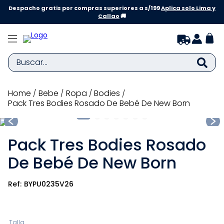
Despacho gratis por compras superiores a s/199
Aplica solo Lima y
Callao
🚚
Buscar...
TÉRMINOS MÁS BUSCADOS
bebe
ropa
bodies
Pack Tres Bodies Rosado De Bebé De New Born
1
.
zapatillas niña
2
.
zapatillas niño
Pack Tres Bodies Rosado
3
.
medias
De Bebé De New Born
4
.
sandalias
5
.
sandalias niña
BYPU0235V26
6
.
bebe
7
.
sandalias niño
Talla