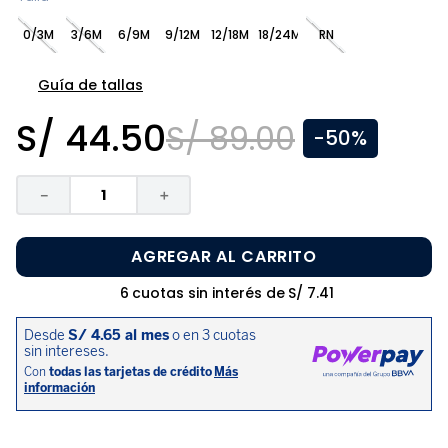
8
.
disney
0/3M
3/6M
6/9M
9/12M
12/18M
18/24M
RN
9
.
zapatos niña
10
.
pijama
Guía de tallas
S/
44
.
50
S/
89
.
00
-
50%
－
＋
AGREGAR AL CARRITO
6
cuotas sin interés de
S/
7
.
41