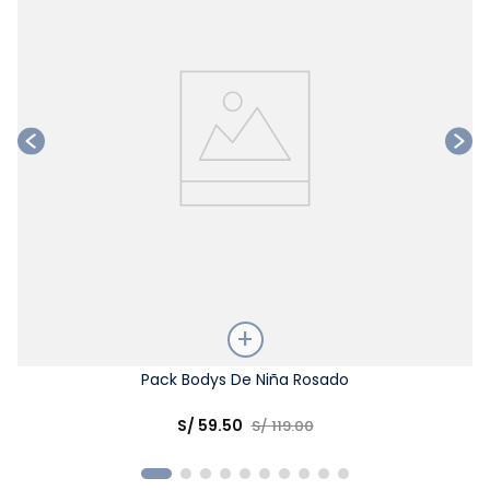
Talla
Pack Bodys De Niña Rosado
Elige una opción
S/
59
.
50
S/
119
.
00
COMPRAR