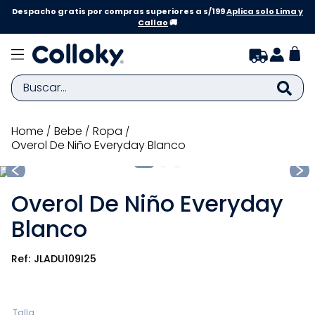
Despacho gratis por compras superiores a s/199
Aplica solo Lima y
Callao
🚚
Buscar...
TÉRMINOS MÁS BUSCADOS
bebe
ropa
Overol De Niño Everyday Blanco
1
.
zapatillas niña
2
.
zapatillas niño
Overol De Niño Everyday
3
.
medias
Blanco
4
.
sandalias
5
.
sandalias niña
JLADU109I25
6
.
bebe
7
.
disney
Talla