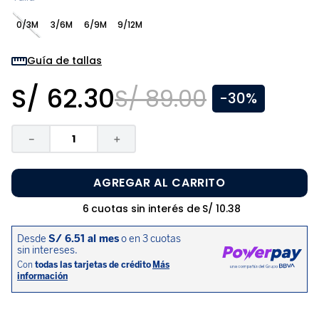
8
.
zapatos niña
0/3M
3/6M
6/9M
9/12M
9
.
pijama
10
.
sandalias niño
Guía de tallas
S/
62
.
30
S/
89
.
00
-
30%
－
＋
AGREGAR AL CARRITO
6
cuotas sin interés de
S/
10
.
38