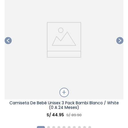
Talla
Camiseta De Bebé Unisex 3 Pack Bambi Blanco / White
(0 A 24 Meses)
Elige una opción
S/
44
.
95
S/
89
.
90
COMPRAR