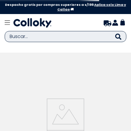
Despacho gratis por compras superiores a s/199
Aplica solo Lima y
Callao
🚚
Buscar...
TÉRMINOS MÁS BUSCADOS
1
.
zapatillas niña
2
.
zapatillas niño
3
.
medias
4
.
sandalias
5
.
sandalias niña
6
.
bebe
7
.
pijama