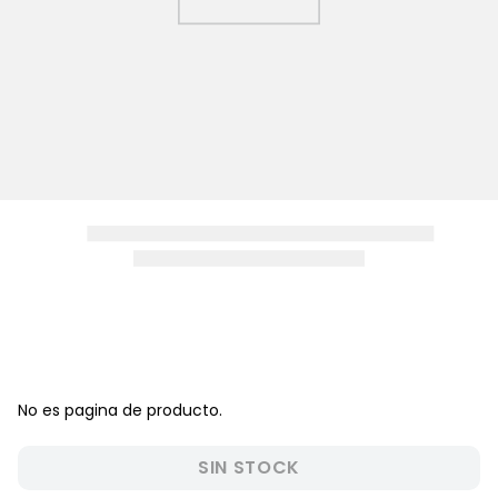
8
.
zapatos niña
9
.
niño
10
.
sandalias niño
No es pagina de producto.
SIN STOCK