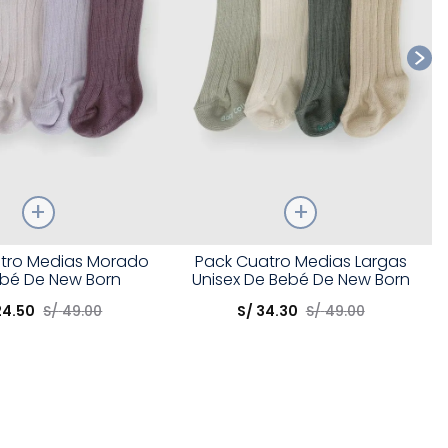
Talla
tro Medias Morado
Pack Cuatro Medias Largas
bé De New Born
Unisex De Bebé De New Born
opción
Elige una opción
24
.
50
S/
49
.
00
S/
34
.
30
S/
49
.
00
COMPRAR
COMPRAR