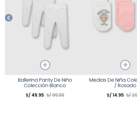
Talla
Talla
Ballerina Panty De Niño
Medias De Niña Cole
Colección Blanco
/ Rosado
Elige una opción
Elige una opción
S/
49
.
95
S/
99
.
90
S/
14
.
95
S/
2
COMPRAR
COMPRA