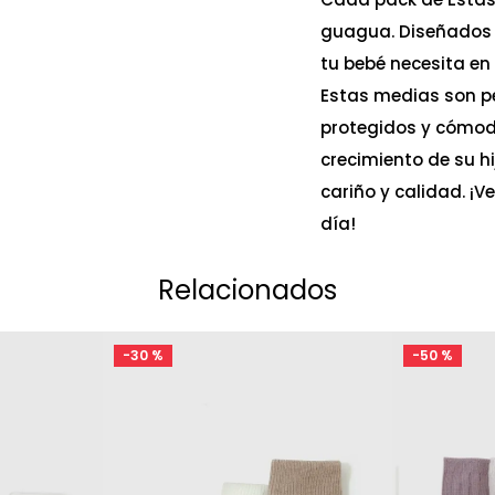
guagua. Diseñados c
tu bebé necesita en
Estas medias son pe
protegidos y cómod
crecimiento de su h
cariño y calidad. ¡V
día!
Relacionados
-
30 %
-
50 %