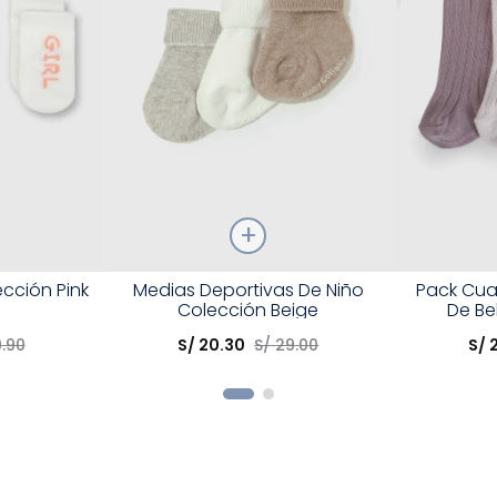
Talla
Talla
cción Pink
Medias Deportivas De Niño
Pack Cua
Colección Beige
De Be
Elige una opción
Elige una 
9
.
90
S/
20
.
30
S/
29
.
00
S/
R
COMPRAR