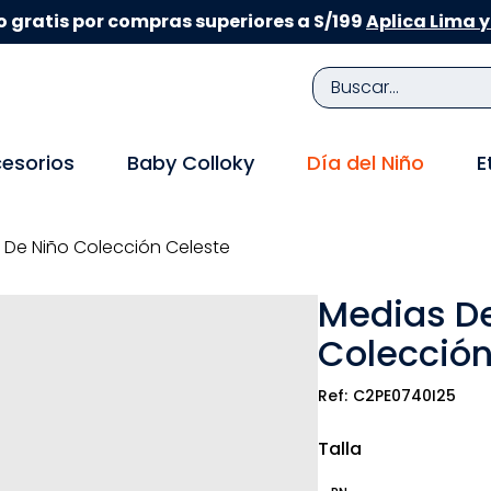
 gratis por compras superiores a S/199
Aplica Lima y
Buscar...
TÉRMINOS MÁS BUSCADOS
esorios
Baby Colloky
Día del Niño
E
1
.
zapatillas niña
2
.
zapatillas niño
 De Niño Colección Celeste
3
.
medias
Medias De
4
.
sandalias
Colección
5
.
sandalias niña
6
.
bebe
C2PE0740I25
7
.
pijama
Talla
8
.
zapatos niña