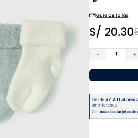
RN
9
.
niño
10
.
sandalias niño
Guía de tallas
S/
20
.
30
－
＋