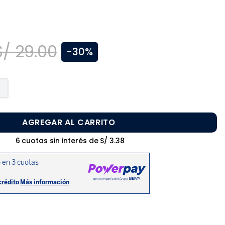
S/
29
.
00
-
30%
AGREGAR AL CARRITO
6
cuotas sin interés de
S/
3
.
38