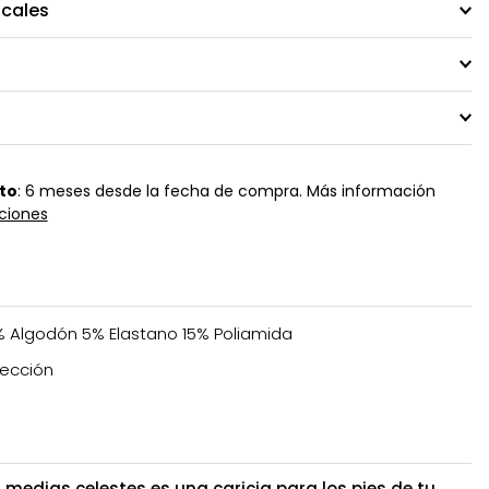
ocales
to
: 6 meses desde la fecha de compra. Más información
ciones
 Algodón 5% Elastano 15% Poliamida
ección
medias celestes es una caricia para los pies de tu