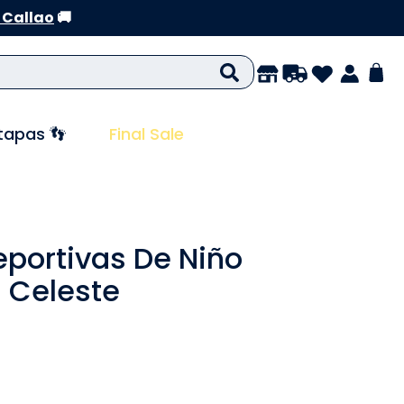
 Callao
🚚
tapas 👣
Final Sale
portivas De Niño
 Celeste