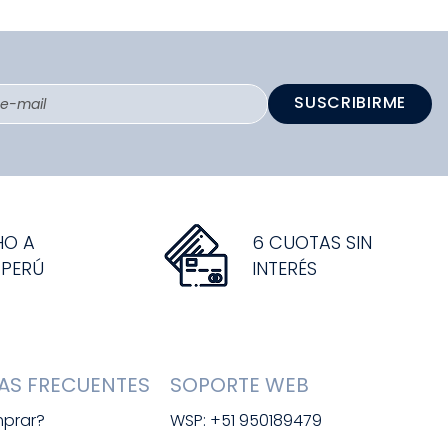
SUSCRIBIRME
HO A
6 CUOTAS SIN
 PERÚ
INTERÉS
AS FRECUENTES
SOPORTE WEB
prar?
WSP: +51 950189479