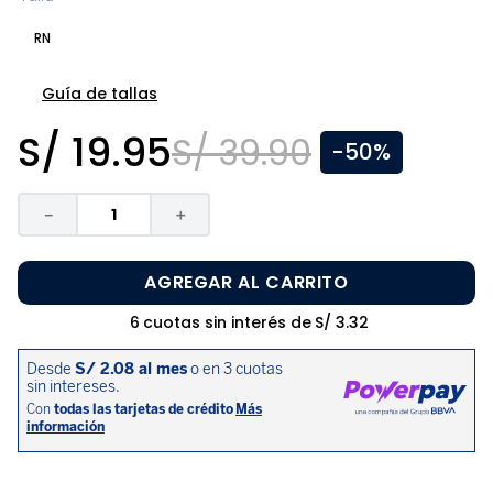
8
.
disney
RN
9
.
zapatos niña
10
.
pijama
Guía de tallas
S/
19
.
95
S/
39
.
90
-
50%
－
＋
AGREGAR AL CARRITO
6
cuotas sin interés de
S/
3
.
32