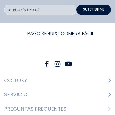
SUSCRIBIRME
PAGO SEGURO COMPRA FÁCIL
COLLOKY
Guía de tallas Zapatos
SERVICIO
Guía de tallas Ropa
Cambios y devoluciones
PREGUNTAS FRECUENTES
Guía de tallas Accesorios
Consultar boletas