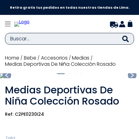
Retira gratis tus pedidos en todas nuestras tiendas de Lima.
Buscar...
TÉRMINOS MÁS BUSCADOS
bebe
accesorios
medias
Medias Deportivas De Niña Colección Rosado
1
.
zapatillas niña
2
.
zapatillas niño
Medias Deportivas De
3
.
medias
Niña Colección Rosado
4
.
sandalias
5
.
sandalias niña
C2PE0230I24
6
.
bebe
7
.
sandalias niño
Talla