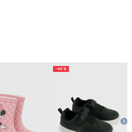
-
40 %