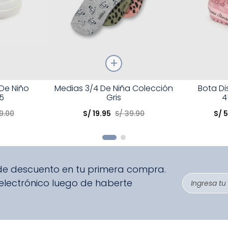
Talla
Talla
 De Niño
Medias 3/4 De Niña Colección
Bota D
5
Gris
4
Elige una opción
Elige una 
9
.
00
S/
19
.
95
S/
39
.
90
S/
5
R
COMPRAR
 de descuento en tu primera compra.
 electrónico luego de haberte