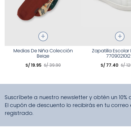
Talla
Talla
Medias De Niña Colección
Zapatilla Escolar
Beige
77090210I2
Elige una opción
Elige una opción
S/
19
.
95
S/
39
.
90
S/
77
.
40
S/
12
COMPRAR
COMPRA
Suscríbete a nuestro newsletter y obtén un 10%
El cupón de descuento lo recibirás en tu correo
registrado.