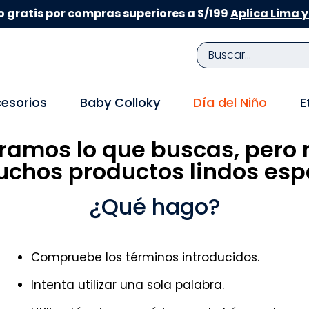
 gratis por compras superiores a S/199
Aplica Lima y
Buscar...
TÉRMINOS MÁS BUSCADOS
esorios
Baby Colloky
Día del Niño
E
1
.
zapatillas niña
ramos lo que buscas, pero 
2
.
zapatillas niño
chos productos lindos espe
3
.
medias
4
.
sandalias
¿Qué hago?
5
.
sandalias niña
6
.
bebe
Compruebe los términos introducidos.
7
.
pijama
Intenta utilizar una sola palabra.
8
.
zapatos niña