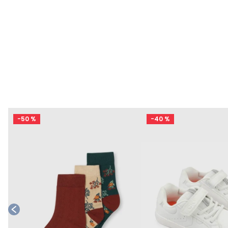
-
50 %
-
40 %