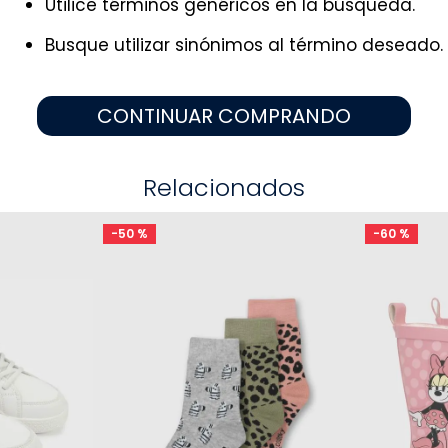
Utilice términos genéricos en la búsqueda.
9
.
niño
10
.
sandalias niño
Busque utilizar sinónimos al término deseado.
CONTINUAR COMPRANDO
Relacionados
-
50 %
-
60 %