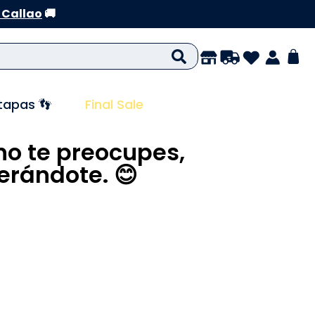
 Callao
🚚
tapas 👣
Final Sale
no te preocupes,
rándote. 😊