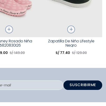
Talla
isney Rosado Niña
Zapatilla De Niño Lifestyle
5820830I26
Negro
opción
Elige una opción
9
.
00
S/
149
.
00
S/
77
.
40
S/
129
.
00
COMPRAR
COMPRAR
SUSCRIBIRME