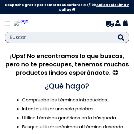
Despacho gratis por compras superiores a s/199
Aplica solo Lima y
Callao
🚚
Buscar...
¡Ups! No encontramos lo que buscas,
TÉRMINOS MÁS BUSCADOS
pero no te preocupes, tenemos muchos
1
.
zapatillas niña
productos lindos esperándote. 😊
2
.
zapatillas niño
¿Qué hago?
3
.
medias
4
.
sandalias
Compruebe los términos introducidos.
5
.
sandalias niña
Intenta utilizar una sola palabra.
6
.
bebe
Utilice términos genéricos en la búsqueda.
Busque utilizar sinónimos al término deseado.
7
.
disney