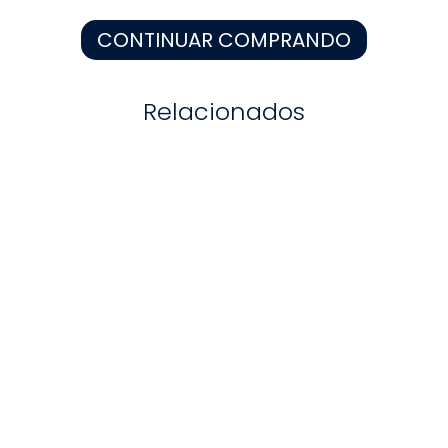
8
.
zapatos niña
CONTINUAR COMPRANDO
9
.
pijama
10
.
sandalias niño
Relacionados