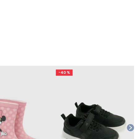
-
40 %