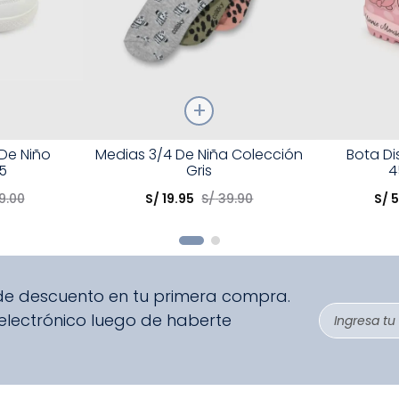
Talla
Talla
 De Niño
Medias 3/4 De Niña Colección
Bota D
5
Gris
4
Elige una opción
Elige una 
9
.
00
S/
19
.
95
S/
39
.
90
S/
5
R
COMPRAR
 de descuento en tu primera compra.
 electrónico luego de haberte