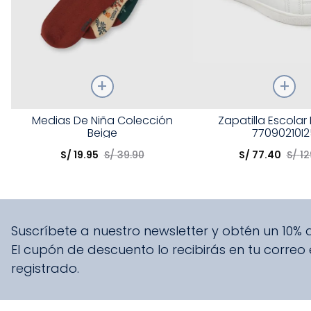
Talla
Talla
Medias De Niña Colección
Zapatilla Escolar
Beige
77090210I2
Elige una opción
Elige una opción
S/
19
.
95
S/
39
.
90
S/
77
.
40
S/
12
COMPRAR
COMPRA
Suscríbete a nuestro newsletter y obtén un 10%
El cupón de descuento lo recibirás en tu correo
registrado.