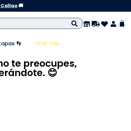
 Callao
🚚
tapas 👣
Final Sale
no te preocupes,
rándote. 😊