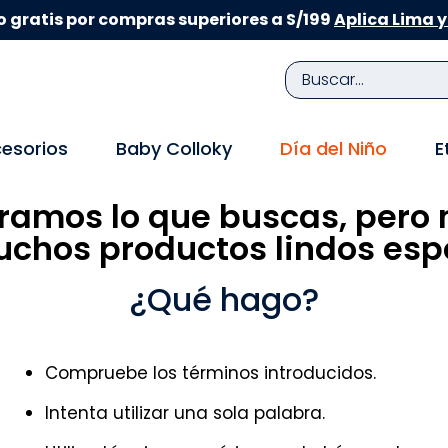
 gratis por compras superiores a S/199
Aplica Lima y
Buscar...
TÉRMINOS MÁS BUSCADOS
esorios
Baby Colloky
Día del Niño
E
1
.
zapatillas niña
ramos lo que buscas, pero 
2
.
zapatillas niño
chos productos lindos espe
3
.
medias
4
.
sandalias
¿Qué hago?
5
.
sandalias niña
6
.
bebe
Compruebe los términos introducidos.
7
.
pijama
Intenta utilizar una sola palabra.
8
.
zapatos niña