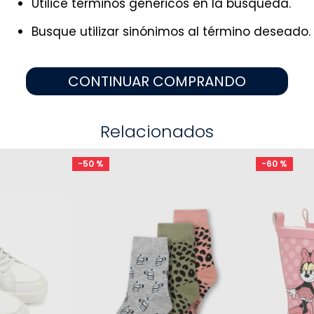
Utilice términos genéricos en la búsqueda.
9
.
niño
10
.
sandalias niño
Busque utilizar sinónimos al término deseado.
CONTINUAR COMPRANDO
Relacionados
-
50 %
-
60 %