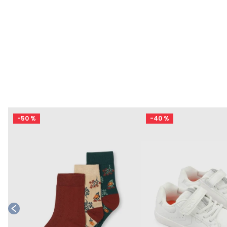
-
50 %
-
40 %