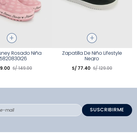
Talla
isney Rosado Niña
Zapatilla De Niño Lifestyle
5820830I26
Negro
opción
Elige una opción
9
.
00
S/
149
.
00
S/
77
.
40
S/
129
.
00
COMPRAR
COMPRAR
SUSCRIBIRME