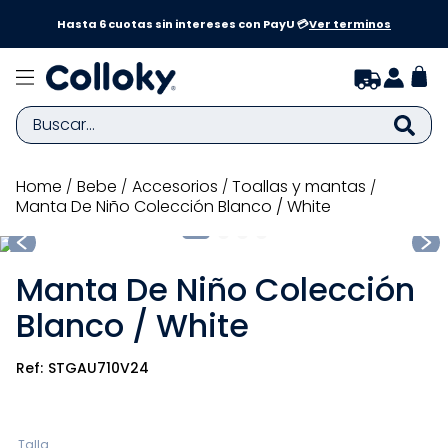
a y
Hasta 6 cuotas sin intereses con PayU 💳
Ver terminos
Buscar...
TÉRMINOS MÁS BUSCADOS
bebe
accesorios
toallas y mantas
Manta De Niño Colección Blanco / White
1
.
zapatillas niña
2
.
zapatillas niño
Manta De Niño Colección
3
.
medias
Blanco / White
4
.
sandalias
5
.
sandalias niña
STGAU710V24
6
.
bebe
7
.
sandalias niño
Talla