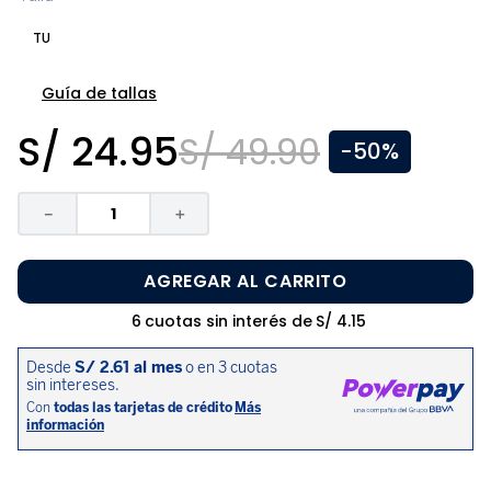
8
.
pijama
TU
9
.
zapatos niña
10
.
disney
Guía de tallas
S/
24
.
95
S/
49
.
90
-
50%
－
＋
AGREGAR AL CARRITO
6
cuotas sin interés de
S/
4
.
15