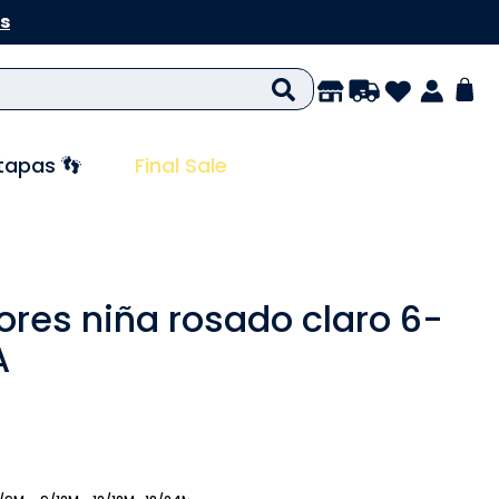
s
tapas 👣
Final Sale
lores niña rosado claro 6-
A