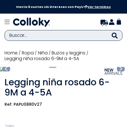
a y
Hasta 6 cuotas sin intereses con PayU 💳
Ver terminos
Buscar...
TÉRMINOS MÁS BUSCADOS
ropa
niña
buzos y leggins
Legging niña rosado 6-9M a 4-5A
1
.
zapatillas niña
2
.
zapatillas niño
Legging niña rosado 6-
3
.
medias
9M a 4-5A
4
.
sandalias
5
.
sandalias niña
PAPU0880V27
6
.
bebe
7
.
sandalias niño
Talla