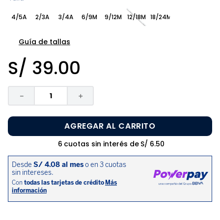
8
.
pijama
4/5A
2/3A
3/4A
6/9M
9/12M
12/18M
18/24M
9
.
zapatos niña
10
.
disney
Guía de tallas
S/
39
.
00
－
＋
AGREGAR AL CARRITO
6
cuotas sin interés de
S/
6
.
50