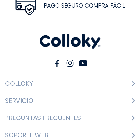
PAGO SEGURO COMPRA FÁCIL
COLLOKY
Guía de tallas Zapatos
SERVICIO
Guía de tallas Ropa
Cambios y devoluciones
PREGUNTAS FRECUENTES
Guía de tallas Accesorios
Consultar boletas
Nosotros
¿Cómo comprar?
SOPORTE WEB
Formulario de contacto