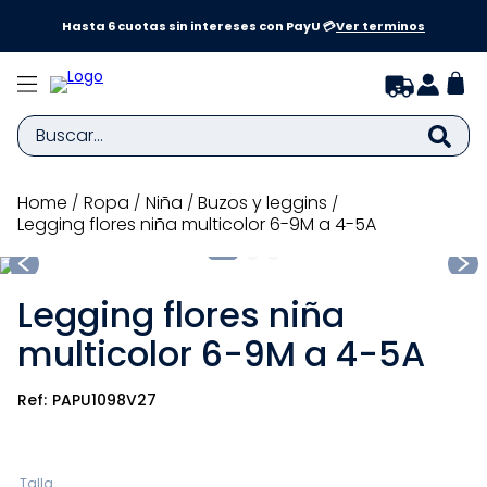
a y
Hasta 6 cuotas sin intereses con PayU 💳
Ver terminos
Buscar...
TÉRMINOS MÁS BUSCADOS
ropa
niña
buzos y leggins
Legging flores niña multicolor 6-9M a 4-5A
1
.
zapatillas niña
2
.
zapatillas niño
Legging flores niña
3
.
medias
multicolor 6-9M a 4-5A
4
.
sandalias
5
.
sandalias niña
PAPU1098V27
6
.
bebe
7
.
disney
Talla