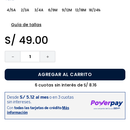
8
.
zapatos niña
4/5A
2/3A
3/4A
6/9M
9/12M
12/18M
18/24M
9
.
pijama
10
.
sandalias niño
Guía de tallas
S/
49
.
00
－
＋
AGREGAR AL CARRITO
6
cuotas sin interés de
S/
8
.
16