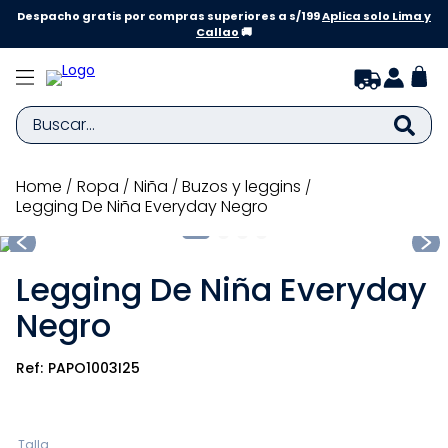
Despacho gratis por compras superiores a s/199
Aplica solo Lima y
Callao
🚚
Buscar...
TÉRMINOS MÁS BUSCADOS
ropa
niña
buzos y leggins
Legging De Niña Everyday Negro
1
.
zapatillas niña
2
.
zapatillas niño
Legging De Niña Everyday
3
.
medias
Negro
4
.
sandalias
5
.
sandalias niña
PAPO1003I25
6
.
pijama
7
.
bebe
Talla