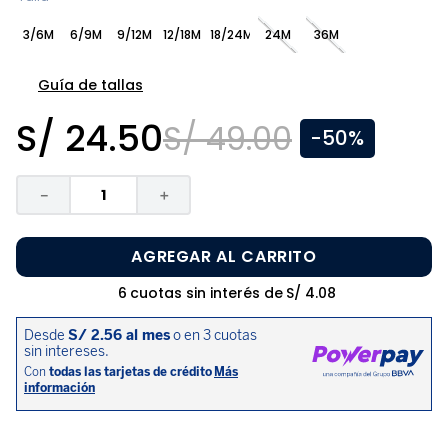
8
.
zapatos niña
3/6M
6/9M
9/12M
12/18M
18/24M
24M
36M
9
.
disney
10
.
sandalias niño
Guía de tallas
S/
24
.
50
S/
49
.
00
-
50%
－
＋
AGREGAR AL CARRITO
6
cuotas sin interés de
S/
4
.
08