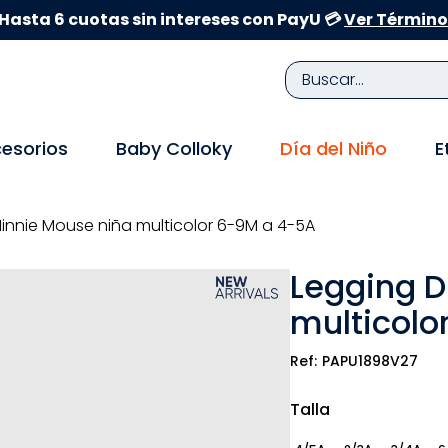
Hasta 6 cuotas sin intereses con PayU 💳
Ver Término
Buscar...
TÉRMINOS MÁS BUSCADOS
esorios
Baby Colloky
Día del Niño
E
1
.
zapatillas niña
2
.
zapatillas niño
innie Mouse niña multicolor 6-9M a 4-5A
3
.
medias
Legging D
4
.
sandalias
multicolo
5
.
sandalias niña
6
.
bebe
PAPU1898V27
7
.
disney
Talla
8
.
zapatos niña