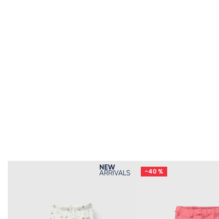
s
-
40 %