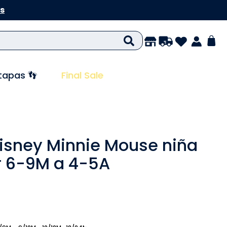
s
tapas 👣
Final Sale
isney Minnie Mouse niña
r 6-9M a 4-5A