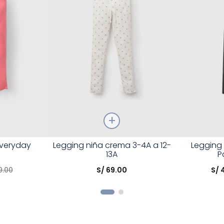
Talla
Talla
Everyday
Legging niña crema 3-4A a 12-
Legging 
13A
P
Elige una opción
Elige una 
9
.
00
S/
69
.
00
S/
R
COMPRAR