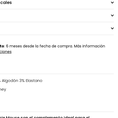
ocales
to
: 6 meses desde la fecha de compra. Más información
ciones
 Algodón 3% Elastano
ney
nie Mouse son el complemento ideal para el