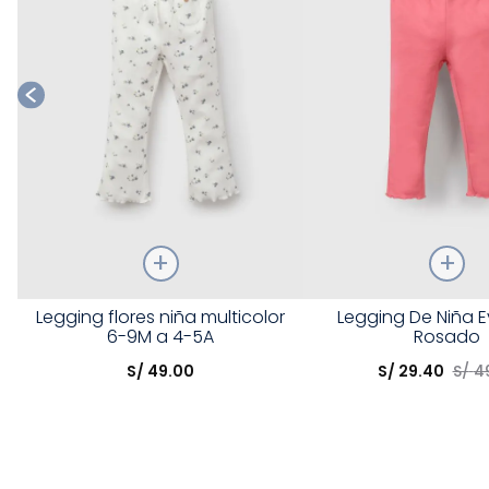
Talla
Talla
Legging flores niña multicolor
Legging De Niña 
6-9M a 4-5A
Rosado
Elige una opción
Elige una opción
S/
49
.
00
S/
29
.
40
S/
4
COMPRAR
COMPRA