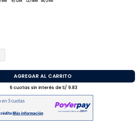
/9M
9/12M
12/18M
18/24M
AGREGAR AL CARRITO
6
cuotas sin interés de
S/
9
.
83