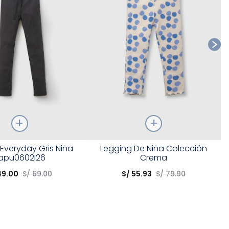
Talla
Everyday Gris Niña
Legging De Niña Colección
apu0602I26
Crema
opción
Elige una opción
49
.
00
S/
69
.
00
S/
55
.
93
S/
79
.
90
COMPRAR
COMPRAR