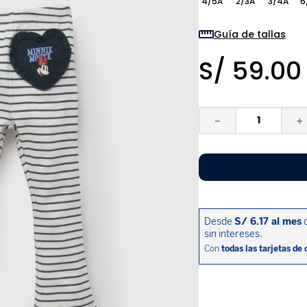
4/5A
2/3A
3/4A
6
9
.
pijama
10
.
sandalias niño
Guía de tallas
S/
59
.
00
－
＋