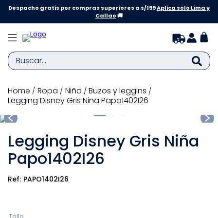
Despacho gratis por compras superiores a s/199
Aplica solo Lima y
Callao
🚚
Buscar...
TÉRMINOS MÁS BUSCADOS
ropa
niña
buzos y leggins
Legging Disney Gris Niña Papo1402I26
1
.
zapatillas niña
2
.
zapatillas niño
Legging Disney Gris Niña
3
.
medias
Papo1402I26
4
.
sandalias
5
.
sandalias niña
PAPO1402I26
6
.
bebe
7
.
disney
Talla