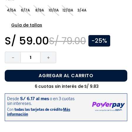
8
.
zapatos niña
4/5A
6/7A
8/9A
10/11A
12/13A
3/4A
9
.
pijama
10
.
sandalias niño
Guía de tallas
S/
59
.
00
S/
79
.
00
-
25%
－
＋
AGREGAR AL CARRITO
6
cuotas sin interés de
S/
9
.
83