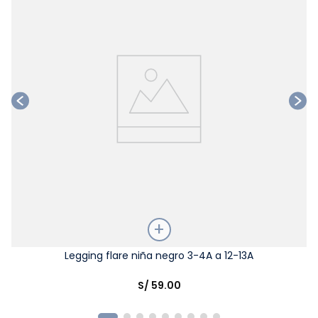
Talla
Legging flare niña negro 3-4A a 12-13A
Elige una opción
S/
59
.
00
COMPRAR