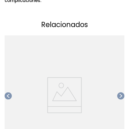
complicaciones.
Relacionados
Ta