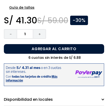
8
.
disney
Guía de tallas
9
.
zapatos niña
S/
41
.
30
S/
59
.
00
-
30%
10
.
pijama
－
＋
AGREGAR AL CARRITO
6
cuotas sin interés de
S/
6
.
88
Disponibilidad en locales