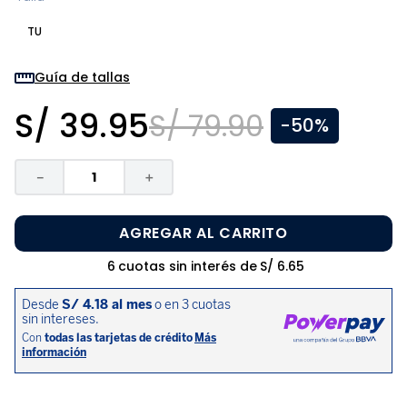
8
.
zapatos niña
TU
9
.
disney
10
.
sandalias niño
Guía de tallas
S/
39
.
95
S/
79
.
90
-
50%
－
＋
AGREGAR AL CARRITO
6
cuotas sin interés de
S/
6
.
65