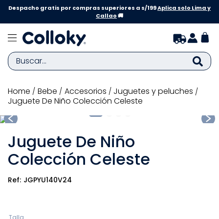
Despacho gratis por compras superiores a s/199
Aplica solo Lima y
Callao
🚚
Buscar...
TÉRMINOS MÁS BUSCADOS
bebe
accesorios
juguetes y peluches
Juguete De Niño Colección Celeste
1
.
zapatillas niña
2
.
zapatillas niño
Juguete De Niño
3
.
medias
Colección Celeste
4
.
sandalias
5
.
sandalias niña
JGPYU140V24
6
.
pijama
7
.
bebe
Talla