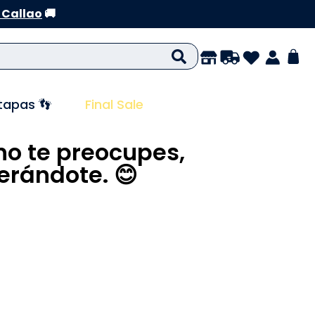
 Callao
🚚
tapas 👣
Final Sale
no te preocupes,
rándote. 😊