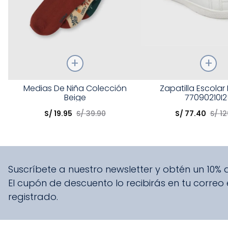
Talla
Talla
Medias De Niña Colección
Zapatilla Escolar
Beige
77090210I2
Elige una opción
Elige una opción
S/
19
.
95
S/
39
.
90
S/
77
.
40
S/
12
COMPRAR
COMPRA
Suscríbete a nuestro newsletter y obtén un 10%
El cupón de descuento lo recibirás en tu correo
registrado.