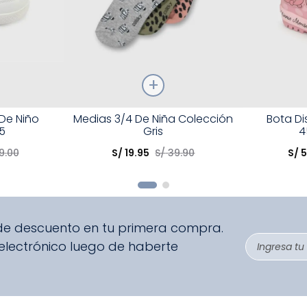
Talla
Talla
 De Niño
Medias 3/4 De Niña Colección
Bota D
5
Gris
4
Elige una opción
Elige una 
9
.
00
S/
19
.
95
S/
39
.
90
S/
5
R
COMPRAR
 de descuento en tu primera compra.
 electrónico luego de haberte