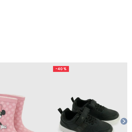
-
40 %