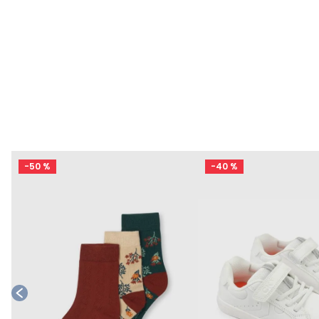
-
50 %
-
40 %