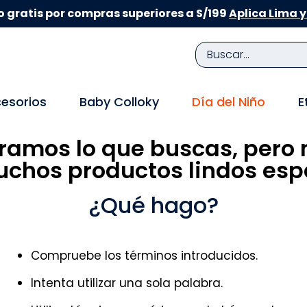
 gratis por compras superiores a S/199
Aplica Lima y
Buscar...
TÉRMINOS MÁS BUSCADOS
esorios
Baby Colloky
Día del Niño
E
1
.
zapatillas niña
ramos lo que buscas, pero 
2
.
zapatillas niño
chos productos lindos espe
3
.
medias
4
.
sandalias
¿Qué hago?
5
.
sandalias niña
6
.
bebe
Compruebe los términos introducidos.
7
.
disney
Intenta utilizar una sola palabra.
8
.
zapatos niña