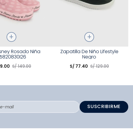
Talla
isney Rosado Niña
Zapatilla De Niño Lifestyle
5820830I26
Negro
opción
Elige una opción
9
.
00
S/
149
.
00
S/
77
.
40
S/
129
.
00
COMPRAR
COMPRAR
SUSCRIBIRME