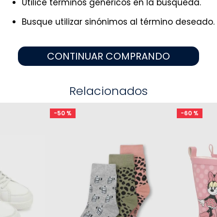
Utilice términos genéricos en la búsqueda.
9
.
pijama
10
.
sandalias niño
Busque utilizar sinónimos al término deseado.
CONTINUAR COMPRANDO
Relacionados
-
50 %
-
60 %