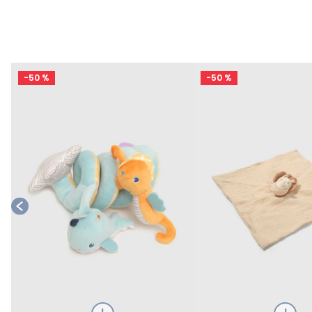
-
50 %
-
50 %