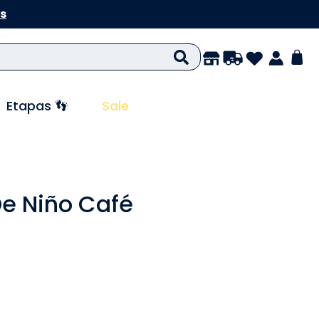
s
Etapas 👣
Sale
e Niño Café