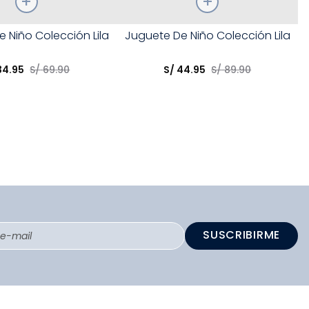
Talla
 Niño Colección Lila
Juguete De Niño Colección Lila
opción
Elige una opción
34
.
95
S/
69
.
90
S/
44
.
95
S/
89
.
90
COMPRAR
COMPRAR
SUSCRIBIRME