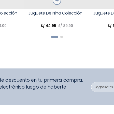
Talla
Talla
olección
Juguete De Niña Colección -
Juguete De
Elige una opción
Elige una 
9
.
00
S/
44
.
95
S/
89
.
90
S/
R
COMPRAR
 de descuento en tu primera compra.
 electrónico luego de haberte