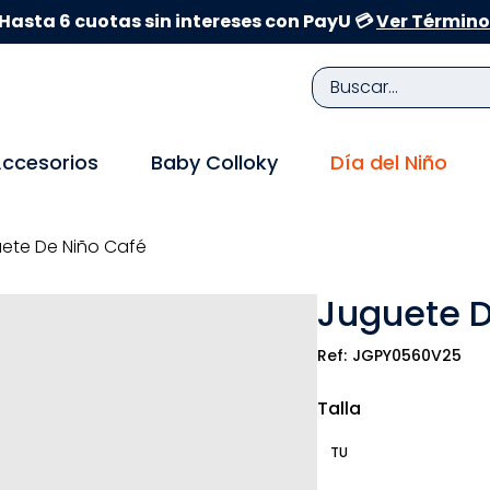
Hasta 6 cuotas sin intereses con PayU 💳
Ver Término
Buscar...
TÉRMINOS MÁS BUSCADOS
ccesorios
Baby Colloky
Día del Niño
1
.
zapatillas niña
2
.
zapatillas niño
ete De Niño Café
3
.
medias
Juguete D
4
.
sandalias
5
.
sandalias niña
JGPY0560V25
6
.
bebe
Talla
7
.
disney
TU
8
.
zapatos niña