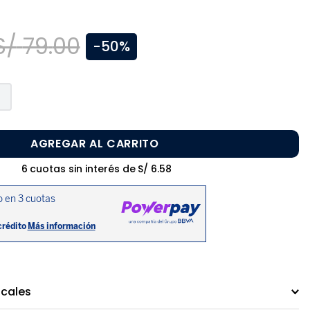
S/
79
.
00
-
50%
AGREGAR AL CARRITO
6
cuotas sin interés de
S/
6
.
58
ocales