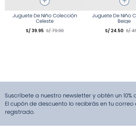
Talla
Talla
Juguete De Niño Colección
Juguete De Niño C
Celeste
Beige
Elige una opción
Elige una opción
S/
39
.
95
S/
79
.
90
S/
24
.
50
S/
4
COMPRAR
COMPRA
Suscríbete a nuestro newsletter y obtén un 10%
El cupón de descuento lo recibirás en tu correo
registrado.