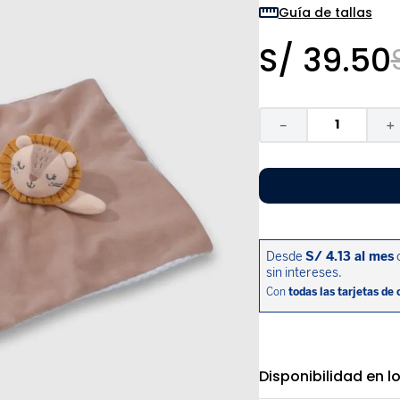
9
.
pijama
Guía de tallas
10
.
sandalias niño
S/
39
.
50
－
＋
Disponibilidad en l